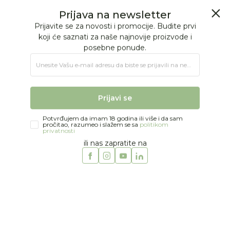
BESPLATNA ISPORUKA Paketa preko 4.000 RSD
Prijava na newsletter
0
0
Prijavite se za novosti i promocije. Budite prvi
koji će saznati za naše najnovije proizvode i
posebne ponude.
Jungle Baby
Proizvodi
IGRAČKE
Igračke za decu
Kreativni setovi
Unesite Vašu e‑mail adresu da biste se prijavili na newsletter.
Moulin Roty bioskop delux
Prijavi se
Potvrđujem da imam 18 godina ili više i da sam
pročitao, razumeo i slažem se sa
politikom
privatnosti
ili nas zapratite na