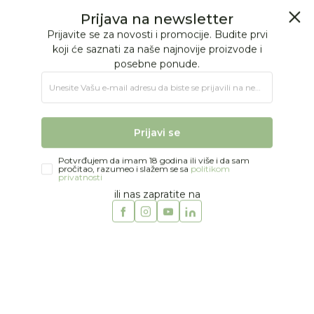
BESPLATNA ISPORUKA Paketa preko 4.000 RSD
Prijava na newsletter
0
0
Prijavite se za novosti i promocije. Budite prvi
koji će saznati za naše najnovije proizvode i
posebne ponude.
Jungle Baby
Proizvodi
IGRAČKE
Igračke za decu
Kreativni setovi
Unesite Vašu e‑mail adresu da biste se prijavili na newsletter.
The Zoofamily deciji fotoaparat Zoo Lav
Prijavi se
Potvrđujem da imam 18 godina ili više i da sam
pročitao, razumeo i slažem se sa
politikom
privatnosti
ili nas zapratite na