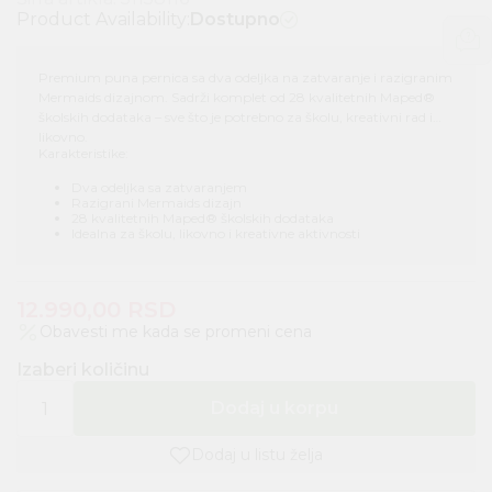
Product Availability:
Dostupno
Premium puna pernica sa dva odeljka na zatvaranje i razigranim
Mermaids dizajnom. Sadrži komplet od 28 kvalitetnih Maped®
školskih dodataka – sve što je potrebno za školu, kreativni rad i
likovno.
Karakteristike:
Dva odeljka sa zatvaranjem
Razigrani Mermaids dizajn
28 kvalitetnih Maped® školskih dodataka
Idealna za školu, likovno i kreativne aktivnosti
12.990,00
RSD
Obavesti me kada se promeni cena
Izaberi količinu
Dodaj u korpu
Dodaj u listu želja