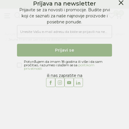
BESPLATNA ISPORUKA Paketa preko 4.000 RSD
Prijava na newsletter
0
0
Prijavite se za novosti i promocije. Budite prvi
koji će saznati za naše najnovije proizvode i
posebne ponude.
Jungle Baby
Proizvodi
IGRAČKE
Igračke za decu
Kreativni setovi
Unesite Vašu e‑mail adresu da biste se prijavili na newsletter.
Jeune Premier pernica sa dodacima
Prijavi se
Potvrđujem da imam 18 godina ili više i da sam
pročitao, razumeo i slažem se sa
politikom
privatnosti
ili nas zapratite na