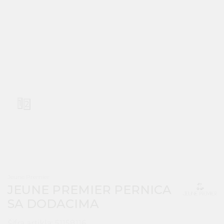
1
2
Jeune Premier
JEUNE PREMIER PERNICA
SA DODACIMA
Šifra artikla:
51158116