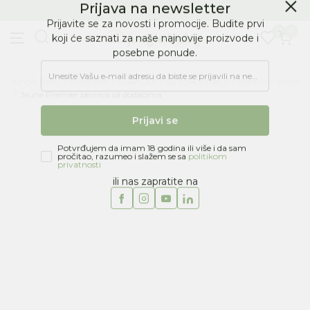
BESPLATNA ISPORUKA Paketa preko 4.000 RSD
Prijava na newsletter
0
0
Prijavite se za novosti i promocije. Budite prvi
koji će saznati za naše najnovije proizvode i
posebne ponude.
Jungle Baby
Proizvodi
IGRAČKE
Igračke za decu
Kreativni setovi
Unesite Vašu e‑mail adresu da biste se prijavili na newsletter.
Jeune Premier pernica sa dodacima
Prijavi se
Potvrđujem da imam 18 godina ili više i da sam
pročitao, razumeo i slažem se sa
politikom
privatnosti
ili nas zapratite na