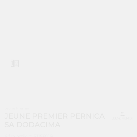
1
2
Jeune Premier
JEUNE PREMIER PERNICA
SA DODACIMA
Šifra artikla:
51158119