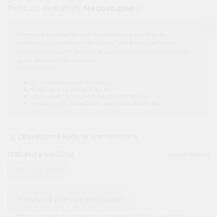
Product Availability:
Nedostupno
Premium puna pernica sa dva odeljka na zatvaranje i
prepoznatljivim Porsche dizajnom. Sadrži komplet od 28
kvalitetnih Maped® školskih dodataka – sve što je potrebno za
školu, kreativni rad i likovno.
Karakteristike:
Dva odeljka sa zatvaranjem
Prepoznatljiv Porsche dizajn
28 kvalitetnih Maped® školskih dodataka
Idealna za školu, likovno i kreativne aktivnosti
Obavesti me kada se promeni cena
Izaberite veličinu
:
Odredi veličinu
BEZ VELIČINE
Proizvod više nije dostupan