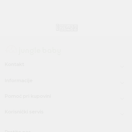
2.160,00
RSD
2.040,00
RS
1
2
3
4
5
6
Kontakt
Informacije
Pomoć pri kupovini
Korisnički servis