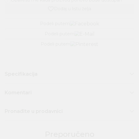
Obavesti me kada proizvod ponovo bude dostupan
Dodaj u listu želja
Podeli putem
Podeli putem
Podeli putem
Specifikacija
Komentari
Pronađite u prodavnici
Preporučeno