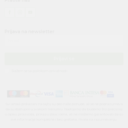
Pratite nas
Prijava na newsletter
Email
Prijavi se
Slažem se sa
politikom privatnosti
Svi artikli prikazani na sajtu su deo naše ponude, ali se ne podrazumeva
da su dostupni u svakom trenutku. Nastojimo da budemo što precizniji
u opisu proizvoda, prikazu slika i cena, ali ne možemo garantovati da su
sve informacije kompletne i bez grešaka. Hvala na razumevanju.