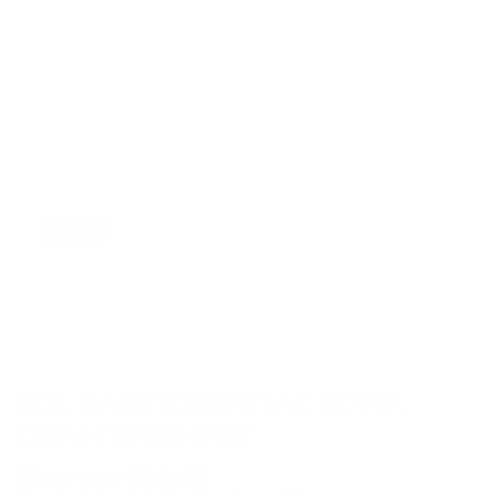
1
2
3
4
5
SOL BABY KREVETAC SOFIA,
ORAH 124X64X87
Šifra artikla:
42001455