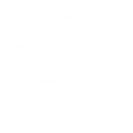
Podeli putem
Podeli putem
Specifikacija
Komentari
Pronađite u prodavnici
Preporučeno