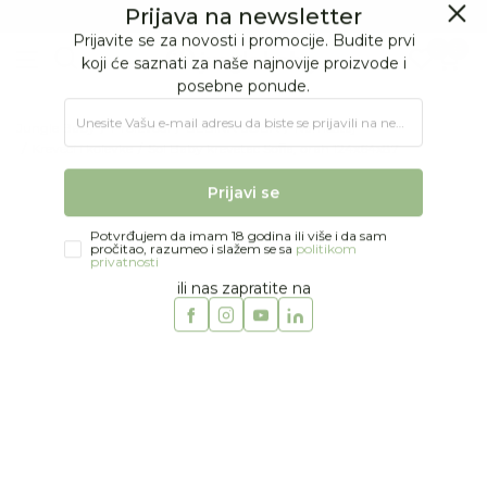
BESPLATNA ISPORUKA Paketa preko 4.000 RSD
Prijava na newsletter
0
0
Prijavite se za novosti i promocije. Budite prvi
koji će saznati za naše najnovije proizvode i
posebne ponude.
Jungle Baby
Proizvodi
BEBINA SOBA
Nameštaj
Unesite Vašu e‑mail adresu da biste se prijavili na newsletter.
Kreveci i kolevke
Sol Baby krevetac Sofia, orah 124x64x87
Prijavi se
Potvrđujem da imam 18 godina ili više i da sam
pročitao, razumeo i slažem se sa
politikom
privatnosti
ili nas zapratite na