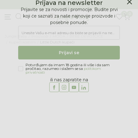
BESPLATNA ISPORUKA Paketa preko 4.000 RSD
Prijava na newsletter
0
0
Prijavite se za novosti i promocije. Budite prvi
koji će saznati za naše najnovije proizvode i
posebne ponude.
Jungle Baby
Proizvodi
MODA
BEBE DEVOJČICE
Unesite Vašu e‑mail adresu da biste se prijavili na newsletter.
Kupaći kostimi
Little Dutch kupaći
Prijavi se
Potvrđujem da imam 18 godina ili više i da sam
pročitao, razumeo i slažem se sa
politikom
privatnosti
ili nas zapratite na