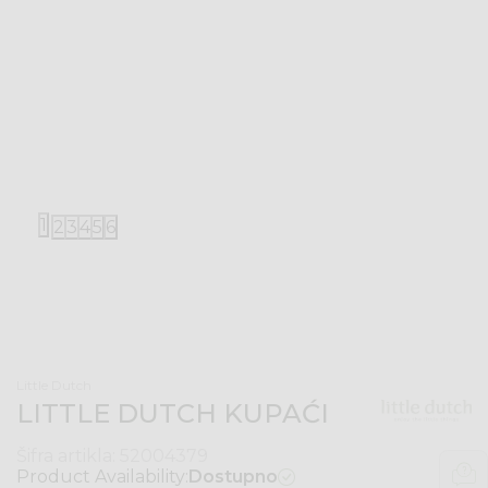
1
2
3
4
5
6
Little Dutch
LITTLE DUTCH KUPAĆI
Šifra artikla:
52004379
Product Availability:
Dostupno