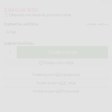
3.840,00
RSD
Obavesti me kada se promeni cena
Izaberite veličinu
:
Odredi veličinu
62/68
Izaberi količinu
Dodaj u korpu
Dodaj u listu želja
Podeli putem
Podeli putem
Podeli putem