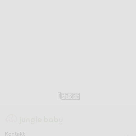
Little Dutch
Little Dutch
Little Dutch kupaći
Little Dutch
3.360,00
RSD
4.200,00
RS
1
2
3
4
5
6
Kontakt