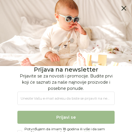
BESPLATNA ISPORUKA Paketa preko 4.000 RSD
0
0
Jungle Baby
Proizvodi
IGRAČKE
Igračke za decu
Lutke
Hape Minimals figura
Prijava na newsletter
Prijavite se za novosti i promocije. Budite prvi
koji će saznati za naše najnovije proizvode i
posebne ponude.
Unesite Vašu e‑mail adresu da biste se prijavili na newsletter.
Prijavi se
Potvrđujem da imam 18 godina ili više i da sam