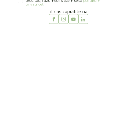
pročitao, razumeo i slažem se sa
politikom
privatnosti
ili nas zapratite na
Hape
HAPE MINIMALS FIGURA
Šifra artikla:
22003530
Product Availability:
Dostupno
590,00
RSD
Obavesti me kada se promeni cena
Izaberi količinu