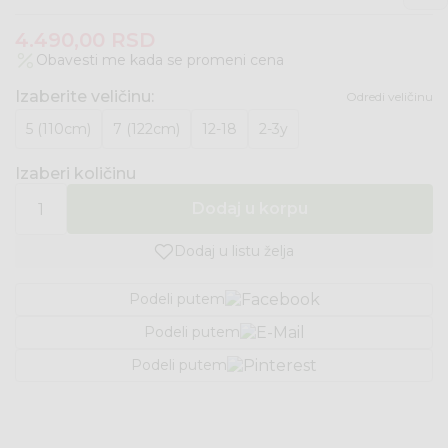
4.490,00
RSD
Obavesti me kada se promeni cena
Izaberite veličinu
:
Odredi veličinu
5 (110cm)
7 (122cm)
12-18
2-3y
Izaberi količinu
Dodaj u korpu
Dodaj u listu želja
Podeli putem
Podeli putem
Podeli putem