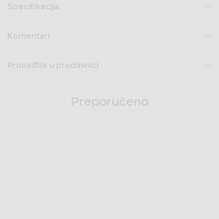
Specifikacija
Komentari
Pronađite u prodavnici
Preporučeno
49
%
49
%