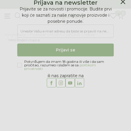
BESPLATNA ISPORUKA Paketa preko 4.000 RSD
Prijava na newsletter
0
0
Prijavite se za novosti i promocije. Budite prvi
koji će saznati za naše najnovije proizvode i
posebne ponude.
Jungle Baby
Proizvodi
MODA
DEČACI
Majice
Unesite Vašu e‑mail adresu da biste se prijavili na newsletter.
Mini Rodini majica
Prijavi se
Potvrđujem da imam 18 godina ili više i da sam
pročitao, razumeo i slažem se sa
politikom
privatnosti
ili nas zapratite na