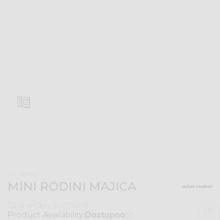
1
2
Mini Rodini
MINI RODINI MAJICA
Šifra artikla:
51157058
Product Availability:
Dostupno