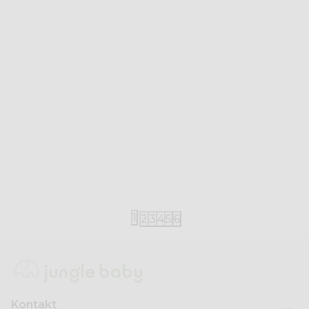
iDO
iDO
iDO majica 2/1 92-116
iDO majica 9
2.290,00
RSD
1.790,00
RS
4.490,00
RSD
3.490,00
RSD
1
2
3
4
5
6
Kontakt