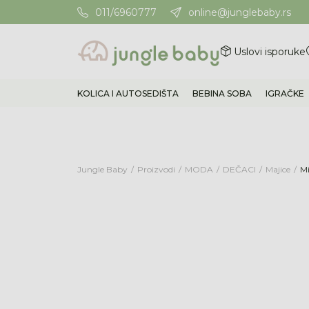
011/6960777
online@junglebaby.rs
Potrebna Vam je pomoć? Poz
Uslovi isporuke
KOLICA I AUTOSEDIŠTA
BEBINA SOBA
IGRAČKE
Jungle Baby
Proizvodi
MODA
DEČACI
Majice
Mi