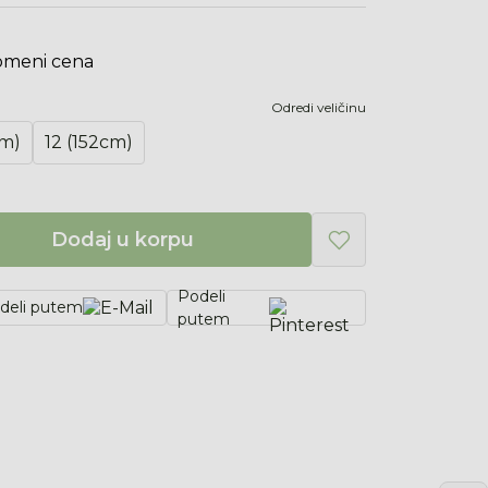
omeni cena
Odredi veličinu
cm)
12 (152cm)
Dodaj u korpu
Podeli
deli putem
putem