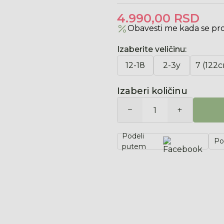
4.990,00
RSD
Obavesti me kada se pr
Izaberite veličinu
:
12-18
2-3y
7 (122
Izaberi količinu
Podeli
Po
putem