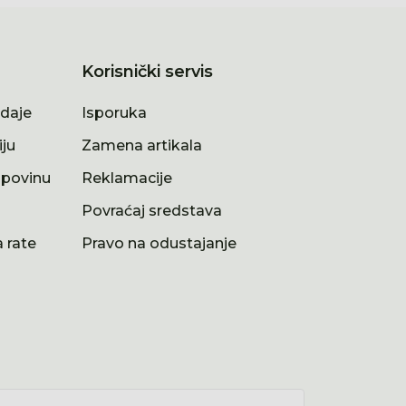
Korisnički servis
odaje
Isporuka
iju
Zamena artikala
upovinu
Reklamacije
a
Povraćaj sredstava
 rate
Pravo na odustajanje