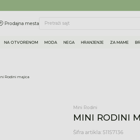
ovite 011/6960777
BESPLATNA ISPORUKA Paketa preko 4.000 RSD
Pretraži sajt
Prodajna mesta
NA OTVORENOM
MODA
NEGA
HRANJENJE
ZA MAME
B
ni Rodini majica
Mini Rodini
MINI RODINI 
Šifra artikla:
51157136