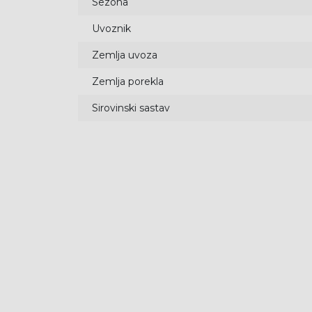
Sezona
Uvoznik
Zemlja uvoza
Zemlja porekla
Sirovinski sastav
49
%
49