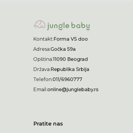
Kontakt:
Forma VS doo
Adresa:
Gočka 59a
Opština:
11090 Beograd
Država:
Republika Srbija
Telefon:
011/6960777
Email:
online@junglebaby.rs
Pratite nas