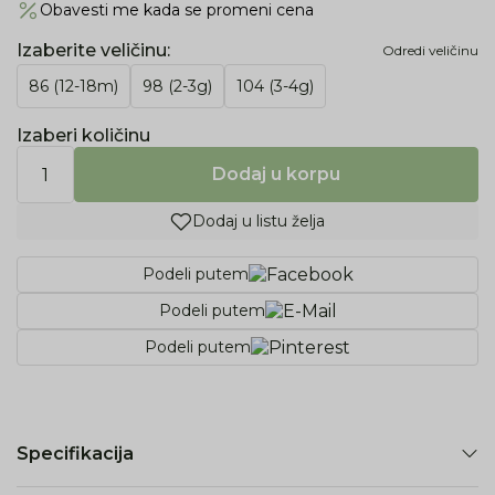
Obavesti me kada se promeni cena
Izaberite veličinu
:
Odredi veličinu
86 (12-18m)
98 (2-3g)
104 (3-4g)
Izaberi količinu
Dodaj u korpu
Dodaj u listu želja
Podeli putem
Podeli putem
Podeli putem
Specifikacija