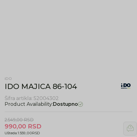
iDO
IDO MAJICA 86-104
Šifra artikla:
52004302
Product Availability:
Dostupno
2.549,00
RSD
990,00
RSD
Ušteda:
1.559,00
RSD