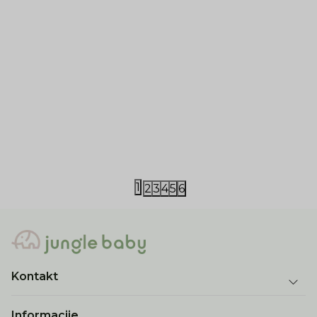
iDO
iDO
iDO majica 2/1 92-116
iDO majica 9
2.290,00
RSD
1.790,00
RS
4.490,00
RSD
3.490,00
RSD
1
2
3
4
5
6
Kontakt
Informacije