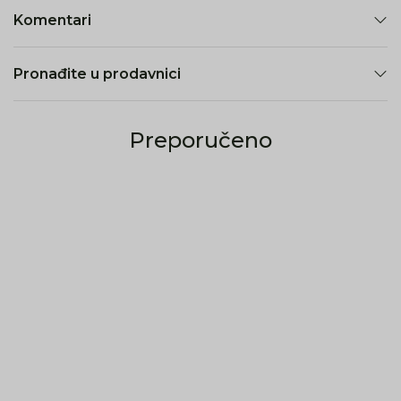
Komentari
Pronađite u prodavnici
Preporučeno
49
%
49
%