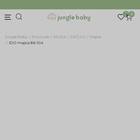
Prijava na newsletter
BESPLATNA ISPORUKA Paketa preko 4.000 RSD
Prijavite se za novosti i promocije. Budite prvi
0
0
koji će saznati za naše najnovije proizvode i
posebne ponude.
Unesite Vašu e‑mail adresu da biste se prijavili na newsletter.
Jungle Baby
Proizvodi
MODA
DEČACI
Majice
IDO majica 86-104
Prijavi se
61
%
Potvrđujem da imam 18 godina ili više i da sam
pročitao, razumeo i slažem se sa
politikom
privatnosti
ili nas zapratite na