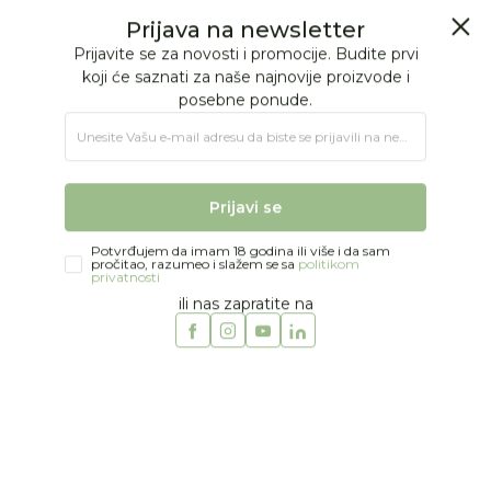
BESPLATNA ISPORUKA Paketa preko 4.000 RSD
Prijava na newsletter
0
0
Prijavite se za novosti i promocije. Budite prvi
koji će saznati za naše najnovije proizvode i
posebne ponude.
Jungle Baby
Proizvodi
MODA
DEČACI
Majice
IDO majica
Unesite Vašu e‑mail adresu da biste se prijavili na newsletter.
62
%
Prijavi se
Potvrđujem da imam 18 godina ili više i da sam
pročitao, razumeo i slažem se sa
politikom
privatnosti
ili nas zapratite na