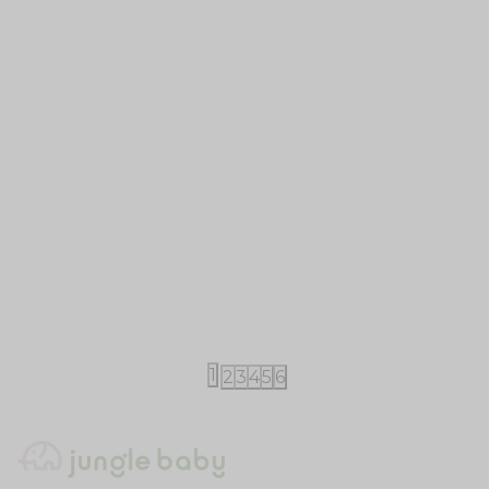
iDO
iDO
iDO majica 2/1 92-116
iDO majica 9
2.290,00
RSD
1.790,00
RS
4.490,00
RSD
3.490,00
RSD
1
2
3
4
5
6