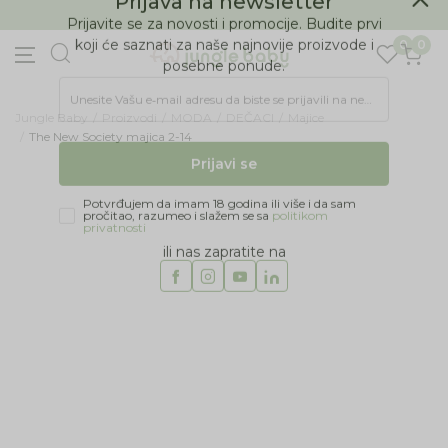
BESPLATNA ISPORUKA Paketa preko 4.000 RSD
Prijava na newsletter
0
0
Prijavite se za novosti i promocije. Budite prvi
koji će saznati za naše najnovije proizvode i
posebne ponude.
Jungle Baby
Proizvodi
MODA
DEČACI
Majice
Unesite Vašu e‑mail adresu da biste se prijavili na newsletter.
The New Society majica 2-14
Prijavi se
Potvrđujem da imam 18 godina ili više i da sam
pročitao, razumeo i slažem se sa
politikom
privatnosti
ili nas zapratite na