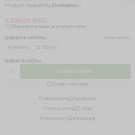
Product Availability:
Dostupno
6.390,00
RSD
Obavesti me kada se promeni cena
Izaberite veličinu
:
Odredi veličinu
4 (104cm)
12 (152cm)
Izaberi količinu
Dodaj u korpu
Dodaj u listu želja
Podeli putem
Podeli putem
Podeli putem