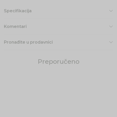
Specifikacija
Komentari
Pronađite u prodavnici
Preporučeno
49
%
49
%