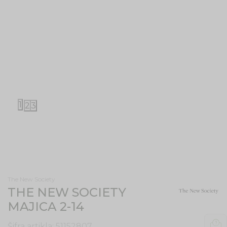
1
2
3
The New Society
THE NEW SOCIETY
MAJICA 2-14
Šifra artikla:
51152807