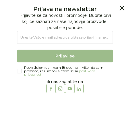
BESPLATNA ISPORUKA Paketa preko 4.000 RSD
0
0
Jungle Baby
Proizvodi
MODA
BEBE DEČACI
Nehodajuća obuća
Jungle Bebi muška nehodajuća čizma
26
%
Prijava na newsletter
Prijavite se za novosti i promocije. Budite prvi
koji će saznati za naše najnovije proizvode i
posebne ponude.
Unesite Vašu e‑mail adresu da biste se prijavili na newsletter.
Prijavi se
Potvrđujem da imam 18 godina ili više i da sam