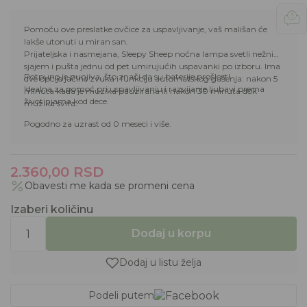
Pomoću ove preslatke ovčice za uspavljivanje, vaš mališan će
lakše utonuti u miran san.
Prijateljska i nasmejana, Sleepy Sheep noćna lampa svetli nežnim
sjajem i pušta jednu od pet umirujućih uspavanki po izboru. Ima
Potpuno je punjiva, što znači da su baterije prošlost!
dve opcije jačine zvuka i funkciju automatskog gašenja: nakon 5
Idealna za pomoć pri uspavljivanju i razvijanje ljubavi prema
minuta kada je muzika pauzirana ili nakon 30 minuta dok
životinjama kod dece.
muzika svira.
Pogodno za uzrast od 0 meseci i više.
2.360,00
RSD
Obavesti me kada se promeni cena
Izaberi količinu
Dodaj u korpu
Dodaj u listu želja
Podeli putem