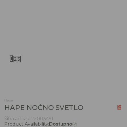
1
2
3
Hape
HAPE NOĆNO SVETLO
Šifra artikla:
22003491
Product Availability:
Dostupno