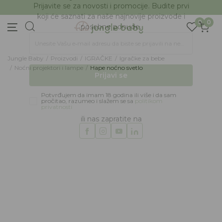
BESPLATNA ISPORUKA Paketa preko 4.000 RSD
Prijava na newsletter
0
0
Prijavite se za novosti i promocije. Budite prvi
koji će saznati za naše najnovije proizvode i
posebne ponude.
Jungle Baby
Proizvodi
IGRAČKE
Igračke za bebe
Unesite Vašu e‑mail adresu da biste se prijavili na newsletter.
Noćni projektori i lampe
Hape noćno svetlo
Prijavi se
Potvrđujem da imam 18 godina ili više i da sam
pročitao, razumeo i slažem se sa
politikom
privatnosti
ili nas zapratite na