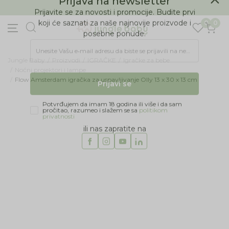
BESPLATNA ISPORUKA Paketa preko 4.000 RSD
Prijava na newsletter
0
0
Prijavite se za novosti i promocije. Budite prvi
koji će saznati za naše najnovije proizvode i
posebne ponude.
Jungle Baby
Proizvodi
IGRAČKE
Igračke za bebe
Unesite Vašu e‑mail adresu da biste se prijavili na newsletter.
Noćni projektori i lampe
Flow Amsterdam igračka za uspavljivanje Olly 13 x 30 x 13 cm
Prijavi se
Potvrđujem da imam 18 godina ili više i da sam
pročitao, razumeo i slažem se sa
politikom
privatnosti
ili nas zapratite na