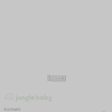
Alecto
Flow Amsterdam
Alecto aparat za beli šum
Flow Amster
uspavljivanje
4.490,00
RSD
5.190,00
RSD
1
2
3
4
5
6
Kontakt