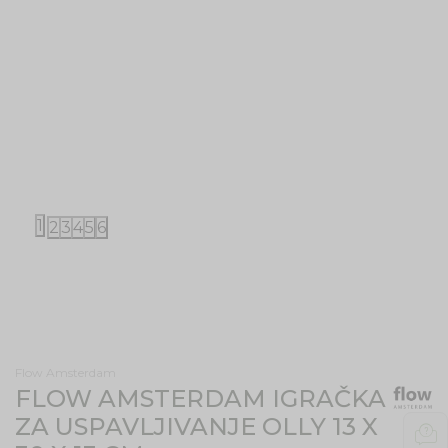
1
2
3
4
5
6
Flow Amsterdam
FLOW AMSTERDAM IGRAČKA
ZA USPAVLJIVANJE OLLY 13 X