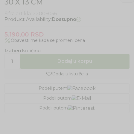
30 X 13 CM
Šifra artikla:
22006056
Product Availability:
Dostupno
5.190,00
RSD
Obavesti me kada se promeni cena
Izaberi količinu
Dodaj u korpu
Dodaj u listu želja
Podeli putem
Podeli putem
Podeli putem