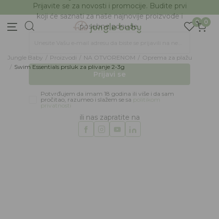
BESPLATNA ISPORUKA Paketa preko 4.000 RSD
Prijava na newsletter
Prijavite se za novosti i promocije. Budite prvi
0
0
koji će saznati za naše najnovije proizvode i
posebne ponude.
Jungle Baby
Proizvodi
NA OTVORENOM
Oprema za plažu
Unesite Vašu e‑mail adresu da biste se prijavili na newsletter.
Swim Essentials prsluk za plivanje 2-3g
Prijavi se
Potvrđujem da imam 18 godina ili više i da sam
pročitao, razumeo i slažem se sa
politikom
privatnosti
ili nas zapratite na