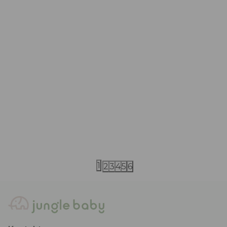
Little Dutch
Little Dutch
Little Dutch set za plažu Ocean World
Little Dutch
Mermaid
840,00
RSD
840,00
RSD
1
2
3
4
5
6