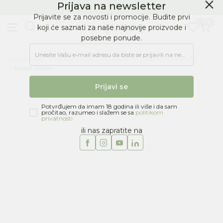
BESPLATNA ISPORUKA Paketa preko 4.000 RSD
Prijava na newsletter
0
0
Prijavite se za novosti i promocije. Budite prvi
koji će saznati za naše najnovije proizvode i
posebne ponude.
Jungle Baby
Proizvodi
NA OTVORENOM
Oprema za plažu
Unesite Vašu e‑mail adresu da biste se prijavili na newsletter.
Mideer bageri
Prijavi se
Potvrđujem da imam 18 godina ili više i da sam
pročitao, razumeo i slažem se sa
politikom
privatnosti
ili nas zapratite na