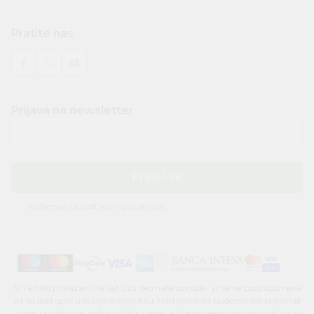
Pratite nas
Prijava na newsletter
Email
Prijavi se
Slažem se sa
politikom privatnosti
Svi artikli prikazani na sajtu su deo naše ponude, ali se ne podrazumeva
da su dostupni u svakom trenutku. Nastojimo da budemo što precizniji
u opisu proizvoda, prikazu slika i cena, ali ne možemo garantovati da su