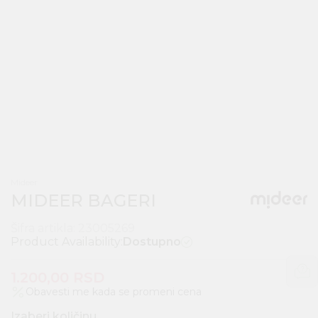
Mideer
MIDEER BAGERI
Šifra artikla:
23005269
Product Availability:
Dostupno
1.200,00
RSD
Obavesti me kada se promeni cena
Izaberi količinu