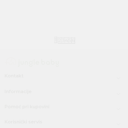
Little Dutch
Little Dutch
Little Dutch set za plažu Ocean World
Little Dutch
Mermaid
840,00
RSD
840,00
RSD
1
2
3
4
5
6
Kontakt
Informacije
Pomoć pri kupovini
Korisnički servis