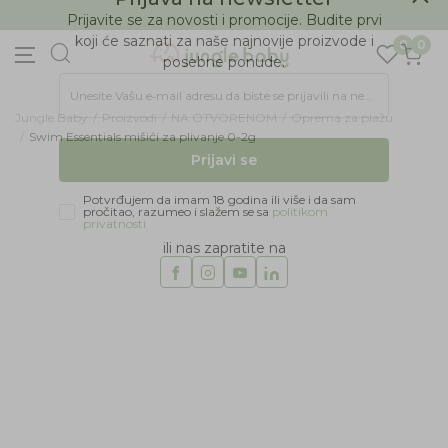
BESPLATNA ISPORUKA Paketa preko 4.000 RSD
Prijava na newsletter
0
0
Prijavite se za novosti i promocije. Budite prvi
koji će saznati za naše najnovije proizvode i
posebne ponude.
Jungle Baby
Proizvodi
NA OTVORENOM
Oprema za plažu
Unesite Vašu e‑mail adresu da biste se prijavili na newsletter.
Swim Essentials mišići za plivanje 0-2g
Prijavi se
Potvrđujem da imam 18 godina ili više i da sam
pročitao, razumeo i slažem se sa
politikom
privatnosti
ili nas zapratite na