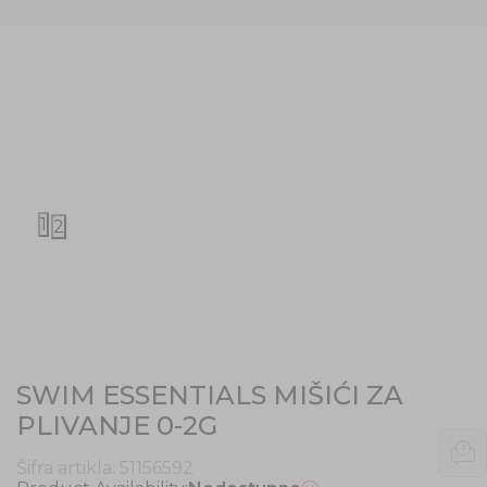
1
2
SWIM ESSENTIALS MIŠIĆI ZA
PLIVANJE 0-2G
Šifra artikla:
51156592