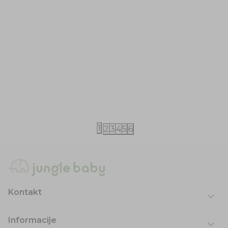
Little Dutch
Little Dutch
Little Dutch set za plažu Ocean World
Little Dutch
Mermaid
840,00
RSD
840,00
RSD
1
2
3
4
5
6
Kontakt
Informacije