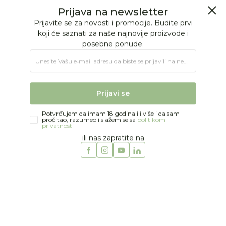
BESPLATNA ISPORUKA Paketa preko 4.000 RSD
Prijava na newsletter
0
0
Prijavite se za novosti i promocije. Budite prvi
koji će saznati za naše najnovije proizvode i
posebne ponude.
Jungle Baby
Proizvodi
NA OTVORENOM
Oprema za plažu
Unesite Vašu e‑mail adresu da biste se prijavili na newsletter.
Swim Essentials pojas za plivanje sa mišićima 2-6g
Prijavi se
Potvrđujem da imam 18 godina ili više i da sam
pročitao, razumeo i slažem se sa
politikom
privatnosti
ili nas zapratite na