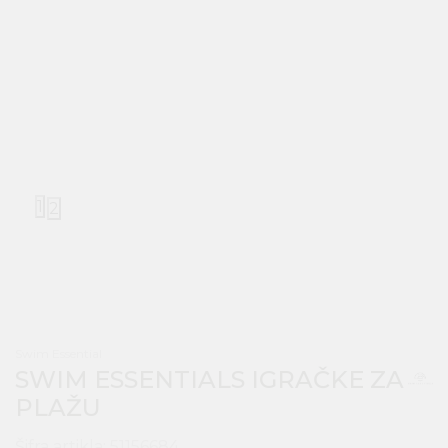
1
2
Swim Essential
SWIM ESSENTIALS IGRAČKE ZA
PLAŽU
Šifra artikla:
51156684