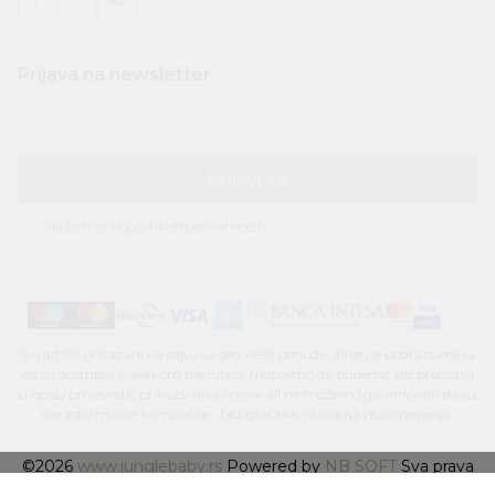
Prijava na newsletter
Email
Prijavi se
Slažem se sa
politikom privatnosti
Svi artikli prikazani na sajtu su deo naše ponude, ali se ne podrazumeva
da su dostupni u svakom trenutku. Nastojimo da budemo što precizniji
u opisu proizvoda, prikazu slika i cena, ali ne možemo garantovati da su
sve informacije kompletne i bez grešaka. Hvala na razumevanju.
©2026
www.junglebaby.rs
Powered by
NB SOFT
Sva prava
zadržana.