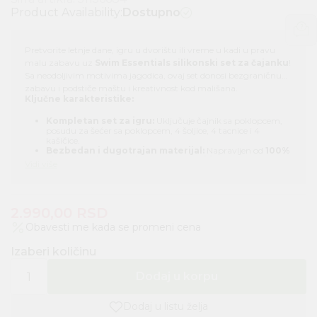
Product Availability:
Dostupno
Pretvorite letnje dane, igru u dvorištu ili vreme u kadi u pravu
malu zabavu uz
Swim Essentials silikonski set za čajanku
!
Sa neodoljivim motivima jagodica, ovaj set donosi bezgraničnu
zabavu i podstiče maštu i kreativnost kod mališana.
Ključne karakteristike:
Kompletan set za igru:
Uključuje čajnik sa poklopcem,
posudu za šećer sa poklopcem, 4 šoljice, 4 tacnice i 4
kašičice.
Bezbedan i dugotrajan materijal:
Napravljen od
100%
visokokvalitetnog i bezbednog silikona
, set je
Vidi više
izuzetno izdržljiv, mekan na dodir i potpuno otporan na
padove – idealan za igru.
Moderan dizajn:
Neutralni, nežni tonovi sa šarmantnim
detaljima koji se savršeno uklapaju u svaki enterijer i letnji
2.990,00
ambijent.
RSD
Lako održavanje:
Vodootporan i jednostavan za pranje
Obavesti me kada se promeni cena
nakon igre u pesku ili vodi.
Izaberi količinu
Dodaj u korpu
Dodaj u listu želja