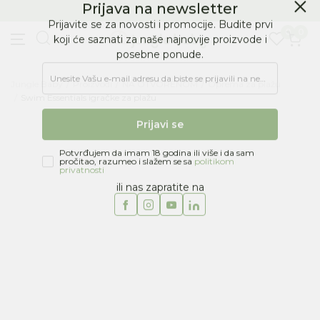
BESPLATNA ISPORUKA Paketa preko 4.000 RSD
Prijava na newsletter
0
0
Prijavite se za novosti i promocije. Budite prvi
koji će saznati za naše najnovije proizvode i
posebne ponude.
Jungle Baby
Proizvodi
NA OTVORENOM
Oprema za plažu
Unesite Vašu e‑mail adresu da biste se prijavili na newsletter.
Swim Essentials igračke za plažu
Prijavi se
Potvrđujem da imam 18 godina ili više i da sam
pročitao, razumeo i slažem se sa
politikom
privatnosti
ili nas zapratite na