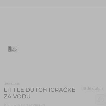
1
2
3
Little Dutch
LITTLE DUTCH IGRAČKE
ZA VODU
Šifra artikla:
23005343