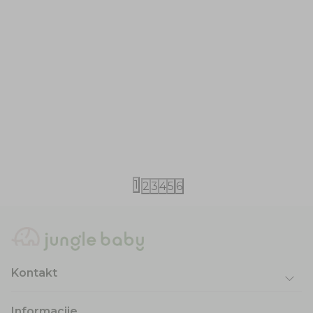
Little Dutch
Little Dutch
Little Dutch set za plažu Ocean World
Little Dutch
Mermaid
840,00
RSD
840,00
RSD
1
2
3
4
5
6
Kontakt
Informacije