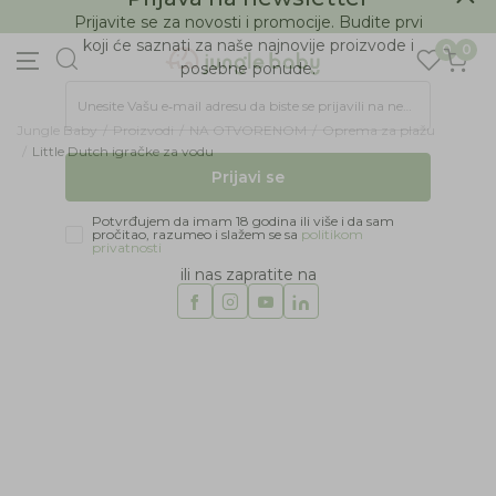
BESPLATNA ISPORUKA Paketa preko 4.000 RSD
Prijava na newsletter
0
0
Prijavite se za novosti i promocije. Budite prvi
koji će saznati za naše najnovije proizvode i
posebne ponude.
Jungle Baby
Proizvodi
NA OTVORENOM
Oprema za plažu
Unesite Vašu e‑mail adresu da biste se prijavili na newsletter.
Little Dutch igračke za vodu
Prijavi se
Potvrđujem da imam 18 godina ili više i da sam
pročitao, razumeo i slažem se sa
politikom
privatnosti
ili nas zapratite na