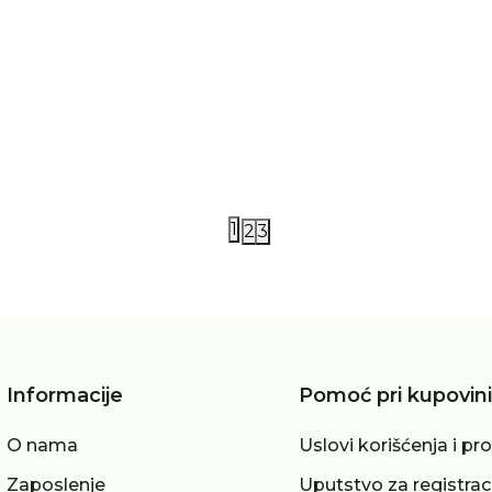
AO76
pantalone 62-92
AO76 pantalone 4-14
0,00
RSD
17.990,00
RSD
0,00
RSD
1
2
3
Informacije
Pomoć pri kupovini
O nama
Uslovi korišćenja i pr
Zaposlenje
Uputstvo za registrac