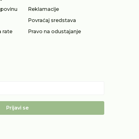
upovinu
Reklamacije
a
Povraćaj sredstava
 rate
Pravo na odustajanje
Prijavi se