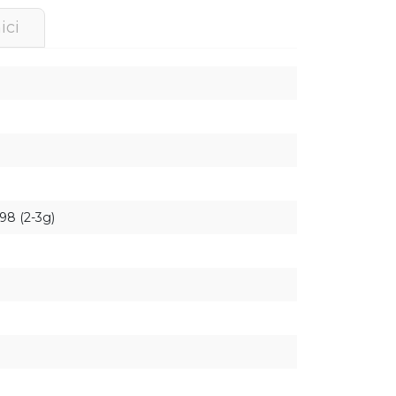
ici
 98 (2-3g)