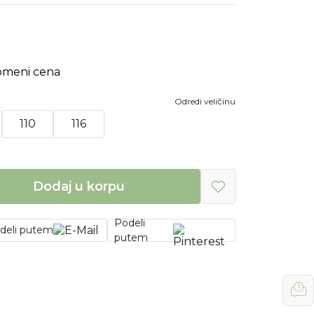
omeni cena
Odredi veličinu
110
116
Dodaj u korpu
Podeli
deli putem
putem