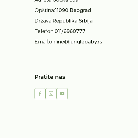
Opština:
11090 Beograd
Država:
Republika Srbija
Telefon:
011/6960777
Email:
online@junglebaby.rs
Pratite nas