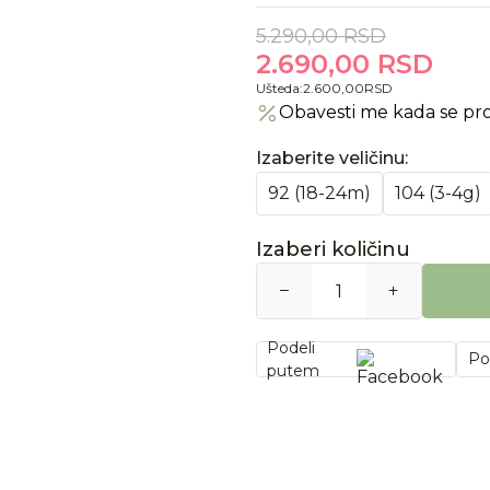
5.290,00
RSD
2.690,00
RSD
Ušteda:
2.600,00
RSD
Obavesti me kada se pr
Izaberite veličinu
:
92 (18-24m)
104 (3-4g)
Izaberi količinu
Podeli
Po
putem