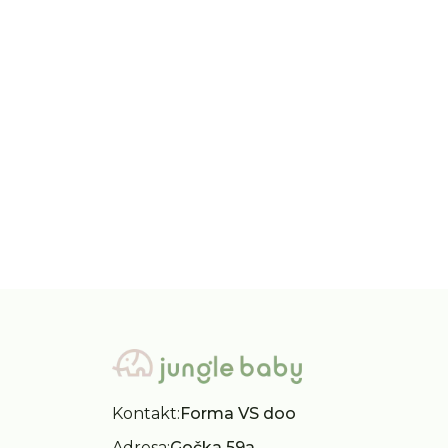
iDO
iDO
iDO farmerke 62-92
iDO 
3.190,00
RSD
4.19
4.490,00
RSD
5.99
Kontakt:
Forma VS doo
Adresa:
Gočka 59a