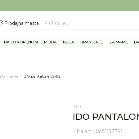
ovite 011/6960777
BESPLATNA ISPORUKA Paketa preko 4.000 RSD
Pretraži sajt
Prodajna mesta
NA OTVORENOM
MODA
NEGA
HRANJENJE
ZA MAME
B
i farmerke
iDO pantalone 62-92
iDO
IDO PANTALON
Šifra artikla:
51153791