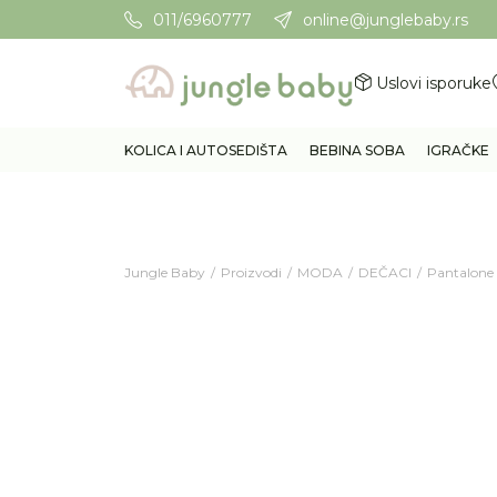
011/6960777
online@junglebaby.rs
Potrebna Vam je pomoć? Poz
Uslovi isporuke
KOLICA I AUTOSEDIŠTA
BEBINA SOBA
IGRAČKE
Jungle Baby
Proizvodi
MODA
DEČACI
Pantalone 
49
%