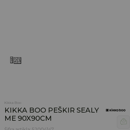
1
2
3
Kikka Boo
KIKKA BOO PEŠKIR SEALY
ME 90X90CM
Šifra artikla:
52004147