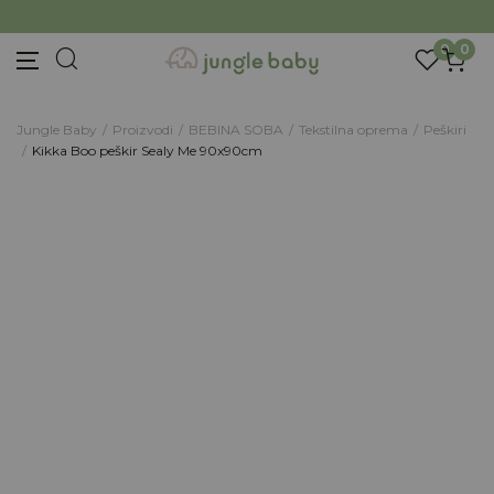
Prijava na newsletter
BESPLATNA ISPORUKA Paketa preko 4.000 RSD
Prijavite se za novosti i promocije. Budite prvi
0
0
koji će saznati za naše najnovije proizvode i
posebne ponude.
Unesite Vašu e‑mail adresu da biste se prijavili na newsletter.
Jungle Baby
Proizvodi
BEBINA SOBA
Tekstilna oprema
Peškiri
Kikka Boo peškir Sealy Me 90x90cm
Prijavi se
Potvrđujem da imam 18 godina ili više i da sam
pročitao, razumeo i slažem se sa
politikom
privatnosti
ili nas zapratite na