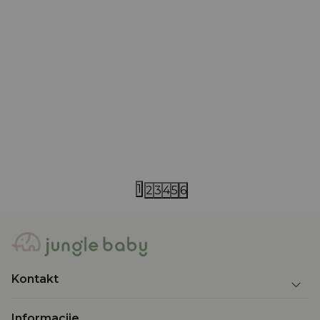
Little Dutch
Tiny Cottons
Little Dutch peškir 60x120
Tiny cotton
3.000,00
RSD
5.590,00
RS
1
2
3
4
5
6
Kontakt
Informacije