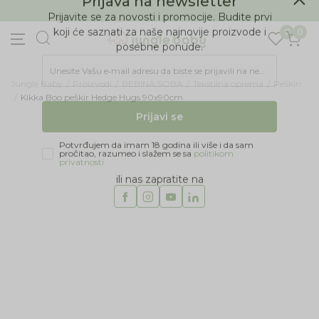
BESPLATNA ISPORUKA Paketa preko 4.000 RSD
Prijava na newsletter
0
0
Prijavite se za novosti i promocije. Budite prvi
koji će saznati za naše najnovije proizvode i
posebne ponude.
Jungle Baby
Proizvodi
BEBINA SOBA
Tekstilna oprema
Peškiri
Unesite Vašu e‑mail adresu da biste se prijavili na newsletter.
Kikka Boo peškir Hedge Hugs 90x90cm
Prijavi se
Potvrđujem da imam 18 godina ili više i da sam
pročitao, razumeo i slažem se sa
politikom
privatnosti
ili nas zapratite na