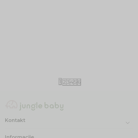
Little Dutch
Tiny Cottons
Little Dutch peškir 60x120
Tiny cotton
3.000,00
RSD
5.590,00
RS
1
2
3
4
5
6
Kontakt
Informacije