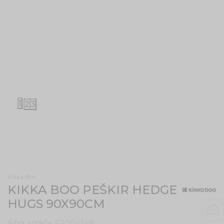
1
2
3
Kikka Boo
KIKKA BOO PEŠKIR HEDGE
HUGS 90X90CM
Šifra artikla:
52004149