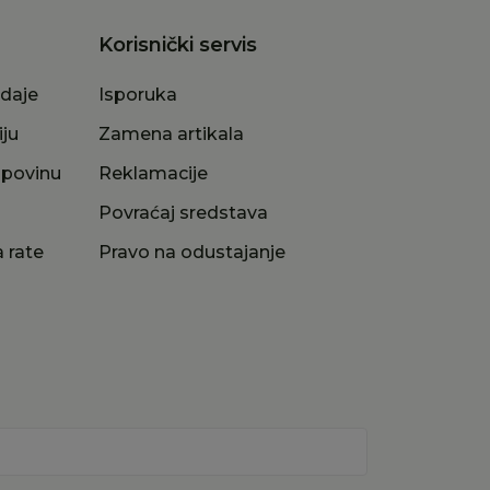
Korisnički servis
odaje
Isporuka
iju
Zamena artikala
upovinu
Reklamacije
a
Povraćaj sredstava
 rate
Pravo na odustajanje