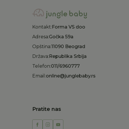
Kontakt:
Forma VS doo
Adresa:
Gočka 59a
Opština:
11090 Beograd
Država:
Republika Srbija
Telefon:
011/6960777
Email:
online@junglebaby.rs
Pratite nas