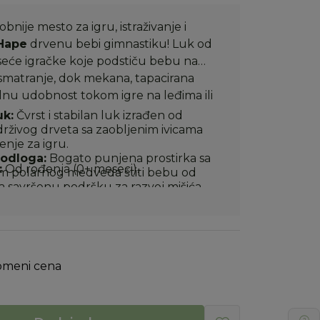
bnije mesto za igru, istraživanje i
Hape
drvenu bebi gimnastiku! Luk od
iseće igračke koje podstiču bebu na
osmatranje, dok mekana, tapacirana
nu udobnost tokom igre na leđima ili
uk:
Čvrst i stabilan luk izrađen od
drživog drveta sa zaobljenim ivicama
nje za igru.
odloga:
Bogato punjena prostirka sa
:
Od rođenja (0+ meseci).
m polarnog medveda štiti bebu od
a savršenu podršku za razvoj mišića
e igračke:
Uključuje tri plišane igračke
 zvečkom, slatku foku i plavog kita, sa
a za glodanje i hvatanje.
glodalica:
Dolazi sa ergonomskim
omeni cena
 medvedića za dodatnu podršku i
 u obliku pahulje koja umiruje desni
motoričkih veština:
Podstiče