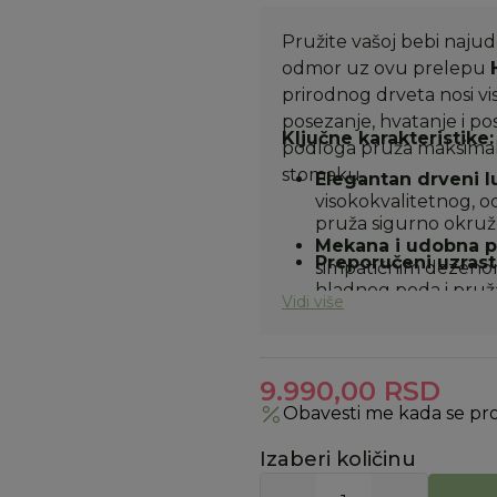
Pružite vašoj bebi najudo
odmor uz ovu prelepu
prirodnog drveta nosi v
posezanje, hvatanje i p
Ključne karakteristike:
podloga pruža maksimal
stomaku.
Elegantan drveni l
visokokvalitetnog, o
pruža sigurno okruže
Mekana i udobna p
Preporučeni uzrast
simpatičnim dezeno
hladnog poda i pruž
Vidi više
leđa i vrata.
Stimulativne viseć
– nasmejano sunce sa
dodatnim prstenovim
9.990,00
RSD
Dodatni jastučić i 
Obavesti me kada se pr
jastučićem u obliku
posebnom glodalicom
Izaberi količinu
tokom rasta zubića.
Razvoj senzornih i 