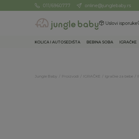
011/6960777
online@junglebaby.rs
Potrebna Vam je pomoć? Poz
Uslovi isporuke
KOLICA I AUTOSEDIŠTA
BEBINA SOBA
IGRAČKE
Jungle Baby
Proizvodi
IGRAČKE
Igračke za bebe