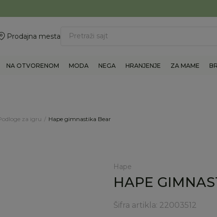
ovite 011/6960777
BESPLATNA ISPORUKA Paketa preko 4.000 RSD
Pretraži sajt
Prodajna mesta
NA OTVORENOM
MODA
NEGA
HRANJENJE
ZA MAME
B
Podloge za igru
Hape gimnastika Bear
Hape
HAPE GIMNAS
Šifra artikla:
22003512