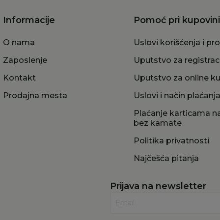
Informacije
Pomoć pri kupovini
O nama
Uslovi korišćenja i pr
Zaposlenje
Uputstvo za registrac
Kontakt
Uputstvo za online k
Prodajna mesta
Uslovi i način plaćanj
Plaćanje karticama na
bez kamate
Politika privatnosti
Najčešća pitanja
Prijava na newsletter
Email