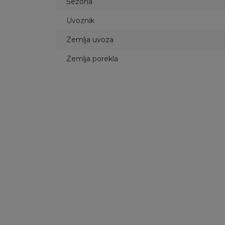
Sezona
Uvoznik
Zemlja uvoza
Zemlja porekla