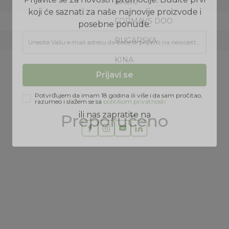
BASIC
FORMAVS DOO
BUGARSKA
Prijava na newsletter
KINA
Prijavite se za novosti i promocije. Budite prvi
koji će saznati za naše najnovije proizvode i
posebne ponude.
Unesite Vašu e‑mail adresu da biste se prijavili na newsletter.
Preporučeno
Prijavi se
Potvrđujem da imam 18 godina ili više i da sam pročitao,
razumeo i slažem se sa
politikom privatnosti
ili nas zapratite na