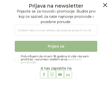
BESPLATNA ISPORUKA Paketa preko 4.000 RSD
Prijava na newsletter
0
0
Prijavite se za novosti i promocije. Budite prvi
koji će saznati za naše najnovije proizvode i
posebne ponude.
Jungle Baby
Proizvodi
Unesite Vašu e‑mail adresu da biste se prijavili na newsletter.
Prijavi se
Muffik | Proizvodi
Potvrđujem da imam 18 godina ili više i da sam
pročitao, razumeo i slažem se sa
politikom
privatnosti
ili nas zapratite na
muffik
Obriši sve
11 proizvoda