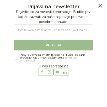
BESPLATNA ISPORUKA Paketa preko 4.000 RSD
0
0
Jungle Baby
Proizvodi
Oli & Carol | Proizvodi
Prijava na newsletter
Prijavite se za novosti i promocije. Budite prvi
koji će saznati za naše najnovije proizvode i
posebne ponude.
oli-carol
Unesite Vašu e‑mail adresu da biste se prijavili na newsletter.
Obriši sve
36 proizvoda
Prijavi se
Potvrđujem da imam 18 godina ili više i da sam