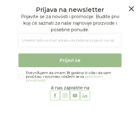
BESPLATNA ISPORUKA Paketa preko 4.000 RSD
0
0
Jungle Baby
Proizvodi
The New Society | Proizvodi
Prijava na newsletter
Prijavite se za novosti i promocije. Budite prvi
koji će saznati za naše najnovije proizvode i
posebne ponude.
the-new-society
Unesite Vašu e‑mail adresu da biste se prijavili na newsletter.
Obriši sve
82 proizvoda
Prijavi se
Potvrđujem da imam 18 godina ili više i da sam