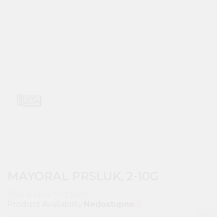
1
2
3
4
MAYORAL PRSLUK, 2-10G
Šifra artikla:
51133908
Product Availability:
Nedostupno