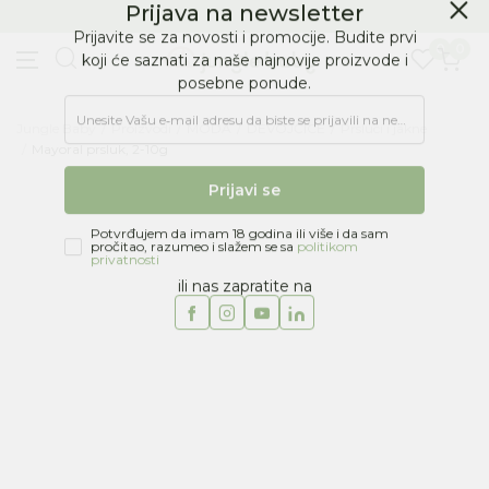
BESPLATNA ISPORUKA Paketa preko 4.000 RSD
Prijava na newsletter
0
0
Prijavite se za novosti i promocije. Budite prvi
koji će saznati za naše najnovije proizvode i
posebne ponude.
Jungle Baby
Proizvodi
MODA
DEVOJČICE
Prsluci i jakne
Unesite Vašu e‑mail adresu da biste se prijavili na newsletter.
Mayoral prsluk, 2-10g
Prijavi se
Potvrđujem da imam 18 godina ili više i da sam
pročitao, razumeo i slažem se sa
politikom
privatnosti
ili nas zapratite na