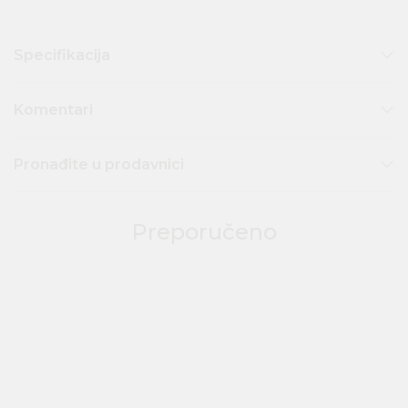
Specifikacija
Komentari
Pronađite u prodavnici
Preporučeno
50
%