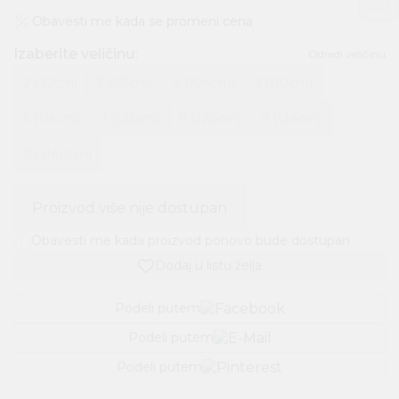
Obavesti me kada se promeni cena
Izaberite veličinu
:
Odredi veličinu
2 (92cm)
3 (98cm)
4 (104cm)
5 (110cm)
6 (116cm)
7 (122cm)
8 (128cm)
9 (134cm)
10 (140cm)
Proizvod više nije dostupan
Obavesti me kada proizvod ponovo bude dostupan
Dodaj u listu želja
Podeli putem
Podeli putem
Podeli putem