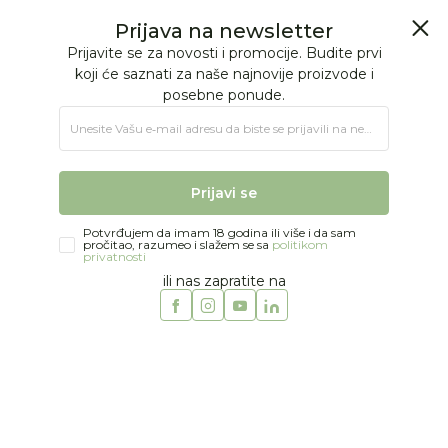
BESPLATNA ISPORUKA Paketa preko 4.000 RSD
0
0
Jungle Baby
Proizvodi
KOLICA I AUTOSEDIŠTA
Kolica
Sistemi
Jungle kolica Cruze 2 Multy 2u1
Prijava na newsletter
Prijavite se za novosti i promocije. Budite prvi
koji će saznati za naše najnovije proizvode i
posebne ponude.
Unesite Vašu e‑mail adresu da biste se prijavili na newsletter.
Prijavi se
Potvrđujem da imam 18 godina ili više i da sam