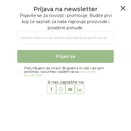
BESPLATNA ISPORUKA Paketa preko 4.000 RSD
0
0
Jungle Baby
Proizvodi
MODA
DEVOJČICE
Šnalice i trake za kosu
Just kiddin baby rajf i šnalice
Prijava na newsletter
Prijavite se za novosti i promocije. Budite prvi
koji će saznati za naše najnovije proizvode i
posebne ponude.
Unesite Vašu e‑mail adresu da biste se prijavili na newsletter.
Prijavi se
Potvrđujem da imam 18 godina ili više i da sam