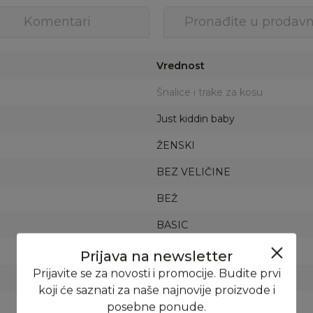
Komentari
Pronađite u prodavn
Vrednost
Šnalice i trake za kosu
Just kiddin baby
ŽENSKI
BEZ VELIČINE
BEŽ
BASIC
FORMA VS
KINA