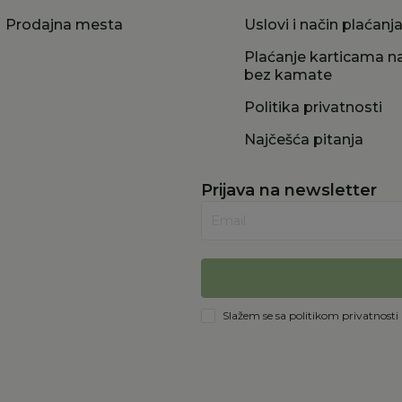
Prodajna mesta
Uslovi i način plaćanj
Plaćanje karticama na
bez kamate
Politika privatnosti
Najčešća pitanja
Prijava na newsletter
Email
Slažem se sa
politikom privatnosti