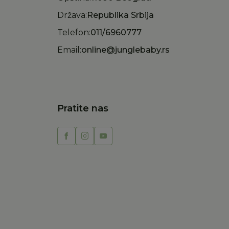
Država:
Republika Srbija
Telefon:
011/6960777
Email:
online@junglebaby.rs
Pratite nas