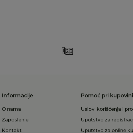
more in the family traka
Jelly Mallow rajf za kosu
osu
3,00
RSD
4.053,00
RSD
0,00
RSD
5.790,00
RSD
1
2
3
Informacije
Pomoć pri kupovini
O nama
Uslovi korišćenja i pr
Zaposlenje
Uputstvo za registrac
Kontakt
Uputstvo za online k