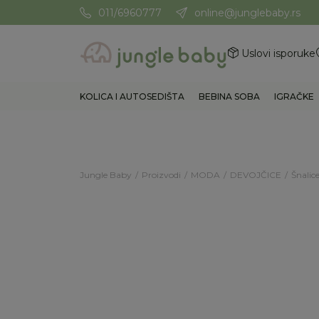
011/6960777
online@junglebaby.rs
Potrebna Vam je pomoć? Poz
Uslovi isporuke
KOLICA I AUTOSEDIŠTA
BEBINA SOBA
IGRAČKE
Jungle Baby
Proizvodi
MODA
DEVOJČICE
Šnalice