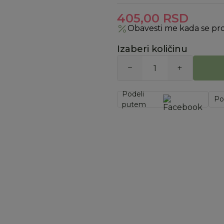
405,00
RSD
Obavesti me kada se pr
Izaberi količinu
Podeli
Po
putem