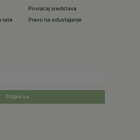
a
Povraćaj sredstava
 rate
Pravo na odustajanje
Prijavi se