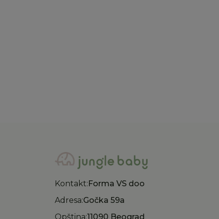
One more in the family traka
One 
za kosu
za k
1.883,00
RSD
1.88
2.690,00
RSD
2.69
Kontakt:
Forma VS doo
Adresa:
Gočka 59a
Opština:
11090 Beograd