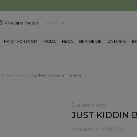
ovite 011/6960777
BESPLATNA ISPORUKA Paketa preko 4.000 RSD
Pretraži sajt
Prodajna mesta
NA OTVORENOM
MODA
NEGA
HRANJENJE
ZA MAME
B
 i trake za kosu
Just kiddin baby rajf i šnalice
Just kiddin baby
JUST KIDDIN B
Šifra artikla:
31002050