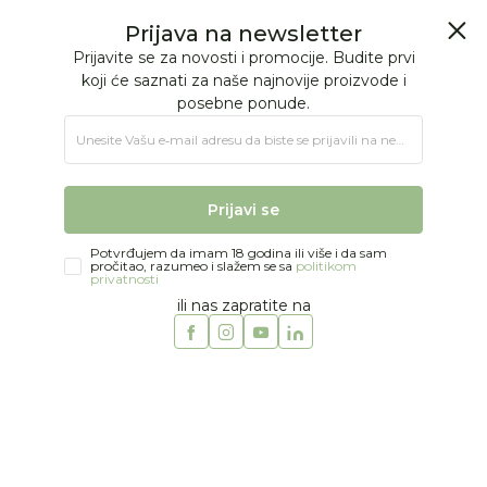
BESPLATNA ISPORUKA Paketa preko 4.000 RSD
0
0
Jungle Baby
Proizvodi
MODA
DEVOJČICE
Šnalice i trake za kosu
Just kiddin baby rajf i šnalice
Prijava na newsletter
Prijavite se za novosti i promocije. Budite prvi
koji će saznati za naše najnovije proizvode i
posebne ponude.
Unesite Vašu e‑mail adresu da biste se prijavili na newsletter.
Prijavi se
Potvrđujem da imam 18 godina ili više i da sam