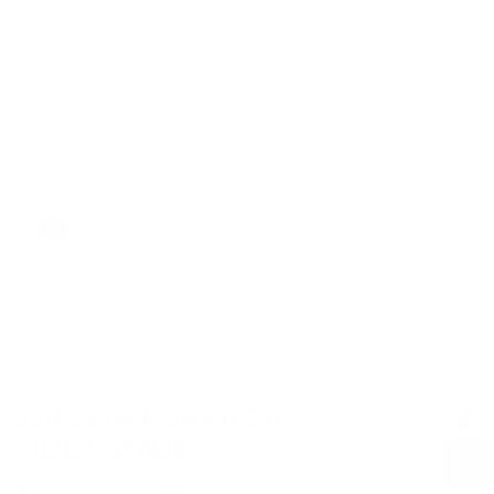
1
2
Jollein
JOLLEIN KORPA ZA
ODLAGANJE
Šifra artikla:
51156687