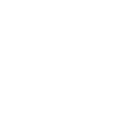
Komentari
Pronađite u prodavnici
Preporučeno