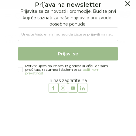
BESPLATNA ISPORUKA Paketa preko 4.000 RSD
Prijava na newsletter
0
0
Prijavite se za novosti i promocije. Budite prvi
koji će saznati za naše najnovije proizvode i
posebne ponude.
Jungle Baby
Proizvodi
KOLICA I AUTOSEDIŠTA
Unesite Vašu e‑mail adresu da biste se prijavili na newsletter.
Za kupanje i higijenu
Sobni aksesoar
Jollein korpa za odlaganje
Prijavi se
Potvrđujem da imam 18 godina ili više i da sam
pročitao, razumeo i slažem se sa
politikom
privatnosti
ili nas zapratite na