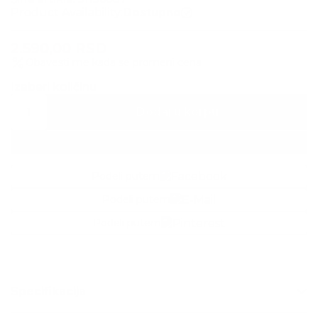
Product Availability:
Dostupno
2.590,00
RSD
Obavesti me kada se promeni cena
Izaberi količinu
Dodaj u korpu
Dodaj u listu želja
Podeli putem
Podeli putem
Podeli putem
Specifikacija