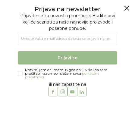
BESPLATNA ISPORUKA Paketa preko 4.000 RSD
Prijava na newsletter
0
0
Prijavite se za novosti i promocije. Budite prvi
koji će saznati za naše najnovije proizvode i
posebne ponude.
Jungle Baby
Proizvodi
MODA
DEČACI
Sokne
Unesite Vašu e‑mail adresu da biste se prijavili na newsletter.
Mini Rodini čarape
Prijavi se
Potvrđujem da imam 18 godina ili više i da sam
pročitao, razumeo i slažem se sa
politikom
privatnosti
ili nas zapratite na