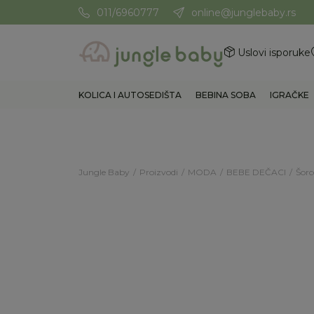
011/6960777
online@junglebaby.rs
Potrebna Vam je pomoć? Poz
Uslovi isporuke
KOLICA I AUTOSEDIŠTA
BEBINA SOBA
IGRAČKE
Jungle Baby
Proizvodi
MODA
BEBE DEČACI
Šorc