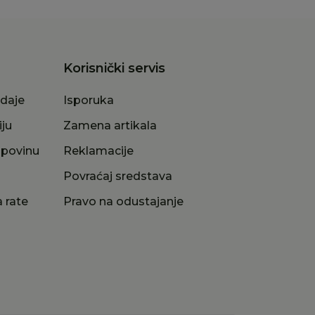
Korisnički servis
odaje
Isporuka
iju
Zamena artikala
upovinu
Reklamacije
a
Povraćaj sredstava
 rate
Pravo na odustajanje