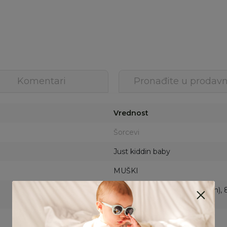
Komentari
Pronađite u prodavn
Vrednost
Šorcevi
Just kiddin baby
MUŠKI
62 (1-3m), 68 (3-6m), 74 (6-9m), 
3g)
SVETLO PLAVA