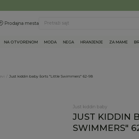
ovite 011/6960777
BESPLATNA ISPORUKA Paketa preko 4.000 RSD
Pretraži sajt
Prodajna mesta
NA OTVORENOM
MODA
NEGA
HRANJENJE
ZA MAME
B
evi
Just kiddin baby šorts "Little Swimmers" 62-98
Just kiddin baby
JUST KIDDIN 
SWIMMERS" 6