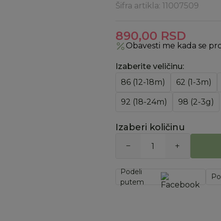
Šifra artikla:
11007509
890,00
RSD
Obavesti me kada se pr
Izaberite veličinu
:
86 (12-18m)
62 (1-3m)
92 (18-24m)
98 (2-3g)
Izaberi količinu
Podeli
Po
putem