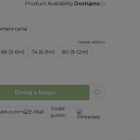
Product Availability:
Dostupno
omeni cena
Odredi veličinu
68 (3-6m)
74 (6-9m)
80 (9-12m)
Dodaj u korpu
Podeli
deli putem
putem