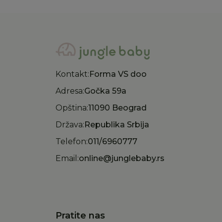
Kontakt:
Forma VS doo
Adresa:
Gočka 59a
Opština:
11090 Beograd
Država:
Republika Srbija
Telefon:
011/6960777
Email:
online@junglebaby.rs
Pratite nas