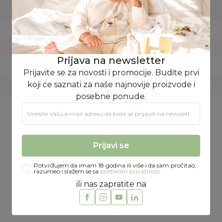
LETO
FORMA VS DOO
SRB
Prijava na newsletter
SRBIJA
Prijavite se za novosti i promocije. Budite prvi
koji će saznati za naše najnovije proizvode i
92% pamuk,8% elastan
posebne ponude.
Unesite Vašu e‑mail adresu da biste se prijavili na newsletter.
Preporučeno
Prijavi se
Potvrđujem da imam 18 godina ili više i da sam pročitao,
razumeo i slažem se sa
politikom privatnosti
ili nas zapratite na