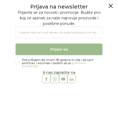
BESPLATNA ISPORUKA Paketa preko 4.000 RSD
Prijava na newsletter
0
0
Prijavite se za novosti i promocije. Budite prvi
koji će saznati za naše najnovije proizvode i
posebne ponude.
Jungle Baby
Proizvodi
MODA
BEBE DEVOJČICE
Šorcevi
Unesite Vašu e‑mail adresu da biste se prijavili na newsletter.
Just kiddin baby biciklističke Floating fairies, 62-98
Prijavi se
Potvrđujem da imam 18 godina ili više i da sam
pročitao, razumeo i slažem se sa
politikom
privatnosti
ili nas zapratite na