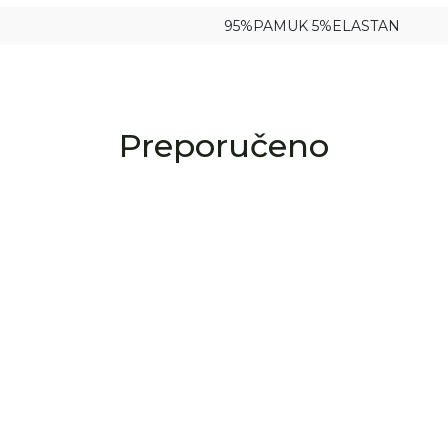
koji će saznati za naše najnovije proizvode i
95%PAMUK 5%ELASTAN
posebne ponude.
Unesite Vašu e‑mail adresu da biste se prijavili na newsletter.
Prijavi se
Preporučeno
Potvrđujem da imam 18 godina ili više i da sam pročitao,
razumeo i slažem se sa
politikom privatnosti
ili nas zapratite na