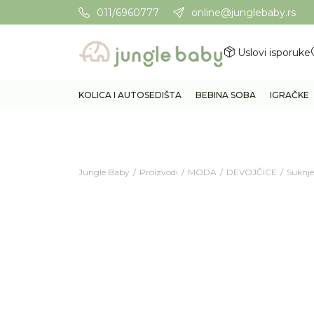
011/6960777
online@junglebaby.rs
Potrebna Vam je pomoć? Poz
Uslovi isporuke
KOLICA I AUTOSEDIŠTA
BEBINA SOBA
IGRAČKE
Jungle Baby
Proizvodi
MODA
DEVOJČICE
Suknje 
50
%