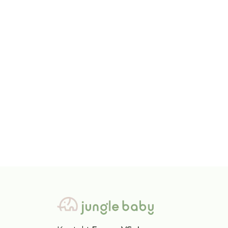
iDO
AO76
iDO šorts 62-92
AO76
3.190,00
RSD
14.
4.490,00
RSD