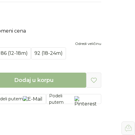
omeni cena
Odredi veličinu
86 (12-18m)
92 (18-24m)
Dodaj u korpu
Podeli
deli putem
putem