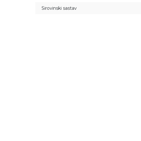
Sirovinski sastav
29
%