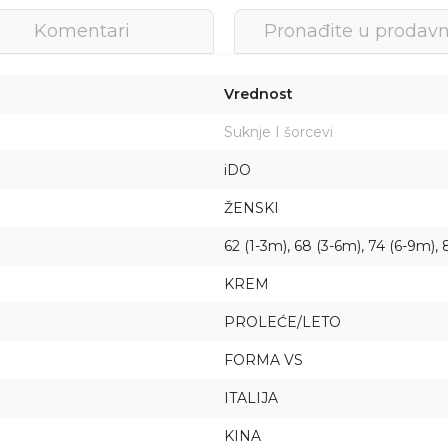
Komentari
Pronađite u prodavn
Vrednost
Suknje I šorcevi
iDO
ŽENSKI
62 (1-3m), 68 (3-6m), 74 (6-9m),
KREM
PROLEĆE/LETO
FORMA VS
ITALIJA
Prijava na newsletter
Prijavite se za novosti i promocije. Budite prvi
KINA