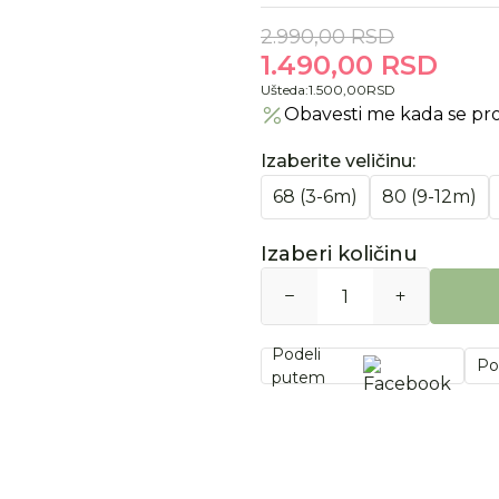
2.990,00
RSD
1.490,00
RSD
Ušteda:
1.500,00
RSD
Obavesti me kada se pr
Izaberite veličinu
:
68 (3-6m)
80 (9-12m)
Izaberi količinu
Podeli
Po
putem