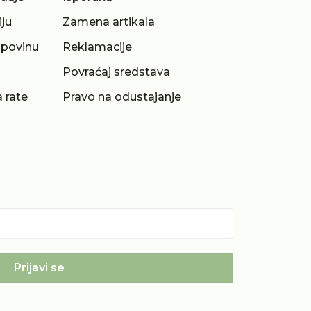
iju
Zamena artikala
upovinu
Reklamacije
a
Povraćaj sredstava
 rate
Pravo na odustajanje
Prijavi se