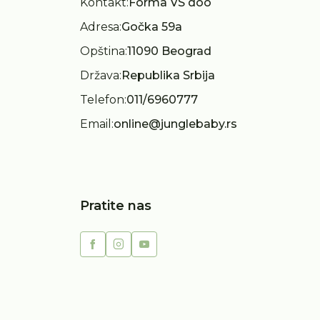
Kontakt:
Forma VS doo
Adresa:
Gočka 59a
Opština:
11090 Beograd
Država:
Republika Srbija
Telefon:
011/6960777
Email:
online@junglebaby.rs
Pratite nas