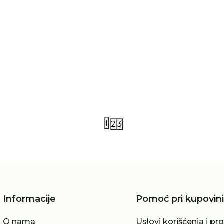
AO76
 šorts 4-14
AO76 šorts 4-14
990,00
RSD
10.490,00
RSD
1
2
3
Informacije
Pomoć pri kupovini
O nama
Uslovi korišćenja i pr