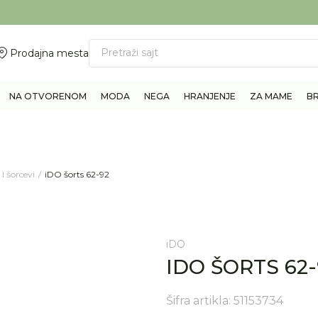
ovite 011/6960777
BESPLATNA ISPORUKA Paketa preko 4.000 RSD
Pretraži sajt
Prodajna mesta
NA OTVORENOM
MODA
NEGA
HRANJENJE
ZA MAME
B
I šorcevi
iDO šorts 62-92
iDO
IDO ŠORTS 62-
Šifra artikla:
51153734