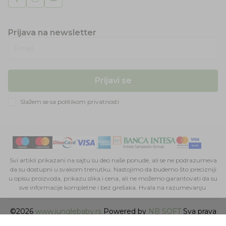
Prijava na newsletter
Email
Prijavi se
Slažem se sa
politikom privatnosti
Svi artikli prikazani na sajtu su deo naše ponude, ali se ne podrazumeva
da su dostupni u svakom trenutku. Nastojimo da budemo što precizniji
u opisu proizvoda, prikazu slika i cena, ali ne možemo garantovati da su
sve informacije kompletne i bez grešaka. Hvala na razumevanju.
©2026
www.junglebaby.rs
Powered by
NB SOFT
Sva prava
zadržana.