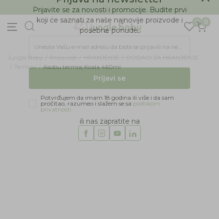
BESPLATNA ISPORUKA Paketa preko 4.000 RSD
Prijava na newsletter
0
0
Prijavite se za novosti i promocije. Budite prvi
koji će saznati za naše najnovije proizvode i
posebne ponude.
Jungle Baby
Proizvodi
HRANJENJE
DODACI ZA HRANJENJE
Unesite Vašu e‑mail adresu da biste se prijavili na newsletter.
Termosi
Asobu termos Koala 460ml
Prijavi se
Potvrđujem da imam 18 godina ili više i da sam
pročitao, razumeo i slažem se sa
politikom
privatnosti
ili nas zapratite na