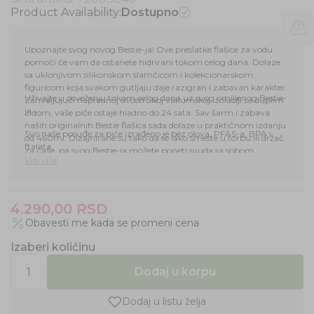
Product Availability:
Dostupno
Upoznajte svog novog Bestie-ja! Ove preslatke flašice za vodu
pomoći će vam da ostanete hidrirani tokom celog dana. Dolaze
sa uklonjivom silikonskom slamčicom i kolekcionarskom
figuricom koja svakom gutljaju daje razigran i zabavan karakter.
Uživajte u osveženju tokom celog dana uz svog omiljenog Bestie-
Zahvaljujući naprednoj dvostrukoj vakumskoj izolaciji sa duplim
ja.
zidom, vaše piće ostaje hladno do 24 sata. Sav šarm i zabava
naših originalnih Bestie flašica sada dolaze u praktičnom izdanju
Svo naše posuđe za piće izrađeno je bez olova, PFAS-a, BPA i
od 460ml. Dizajnirane su tako da se lako smeste u torbu ili držač
ftalata.
za čaše, pa svog Bestie-ja možete poneti svuda sa sobom.
Vidi više
4.290,00
RSD
Obavesti me kada se promeni cena
Izaberi količinu
Dodaj u korpu
Dodaj u listu želja