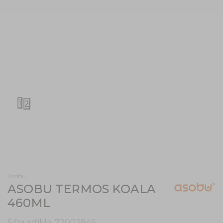
1
2
Asobu
ASOBU TERMOS KOALA
460ML
Šifra artikla:
72003846