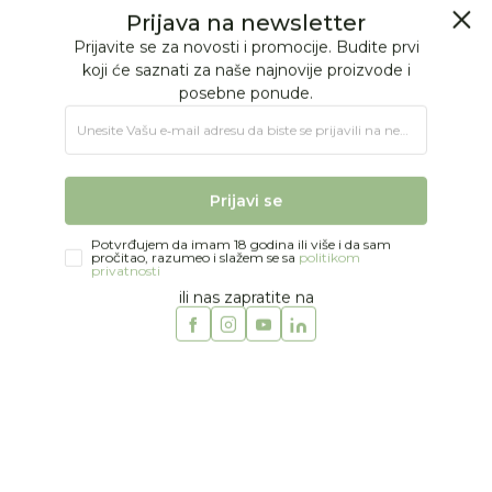
BESPLATNA ISPORUKA Paketa preko 4.000 RSD
Prijava na newsletter
0
0
Prijavite se za novosti i promocije. Budite prvi
koji će saznati za naše najnovije proizvode i
posebne ponude.
Jungle Baby
Proizvodi
HRANJENJE
DODACI ZA HRANJENJE
Unesite Vašu e‑mail adresu da biste se prijavili na newsletter.
Termosi
Asobu termos Prase 460ml
Prijavi se
Potvrđujem da imam 18 godina ili više i da sam
pročitao, razumeo i slažem se sa
politikom
privatnosti
ili nas zapratite na