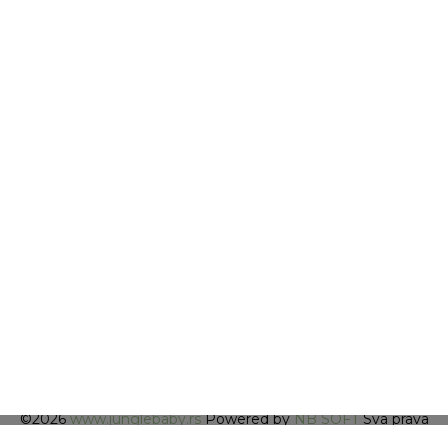
Prijava na newsletter
Email
Prijavi se
Slažem se sa
politikom privatnosti
Svi artikli prikazani na sajtu su deo naše ponude, ali se ne podrazumeva
da su dostupni u svakom trenutku. Nastojimo da budemo što precizniji
u opisu proizvoda, prikazu slika i cena, ali ne možemo garantovati da su
sve informacije kompletne i bez grešaka. Hvala na razumevanju.
©2026
www.junglebaby.rs
Powered by
NB SOFT
Sva prava
zadržana.