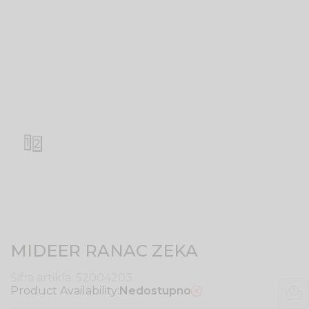
1
2
MIDEER RANAC ZEKA
Šifra artikla:
52004203
Product Availability:
Nedostupno