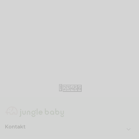
Little Dutch
Little Dutch
Little Dutch ranac Safari Friends 29cm
Little Dutch
2.400,00
RSD
3.120,00
RS
1
2
3
4
5
6
Kontakt