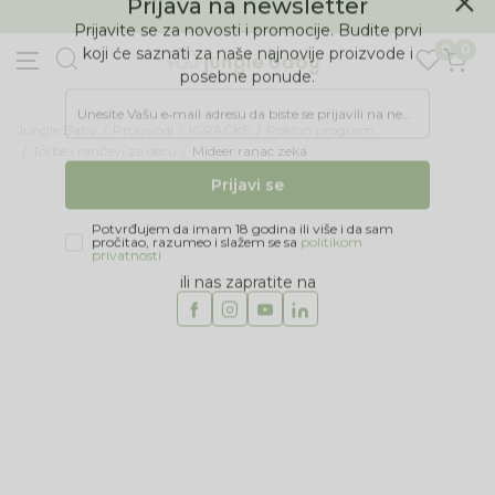
BESPLATNA ISPORUKA Paketa preko 4.000 RSD
Prijava na newsletter
0
0
Prijavite se za novosti i promocije. Budite prvi
koji će saznati za naše najnovije proizvode i
posebne ponude.
Jungle Baby
Proizvodi
IGRAČKE
Poklon program
Unesite Vašu e‑mail adresu da biste se prijavili na newsletter.
Torbe i rančevi za decu
Mideer ranac zeka
Prijavi se
Potvrđujem da imam 18 godina ili više i da sam
pročitao, razumeo i slažem se sa
politikom
privatnosti
ili nas zapratite na