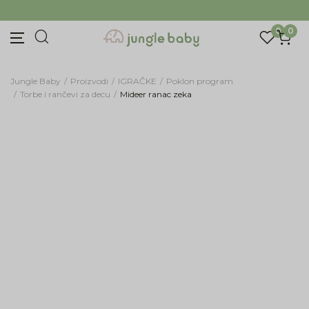
Prijava na newsletter
BESPLATNA ISPORUKA Paketa preko 4.000 RSD
Prijavite se za novosti i promocije. Budite prvi
koji će saznati za naše najnovije proizvode i
0
0
posebne ponude.
Unesite Vašu e‑mail adresu da biste se prijavili na newsletter.
Jungle Baby
Proizvodi
IGRAČKE
Poklon program
Torbe i rančevi za decu
Mideer ranac zeka
Prijavi se
Potvrđujem da imam 18 godina ili više i da sam
pročitao, razumeo i slažem se sa
politikom
privatnosti
ili nas zapratite na