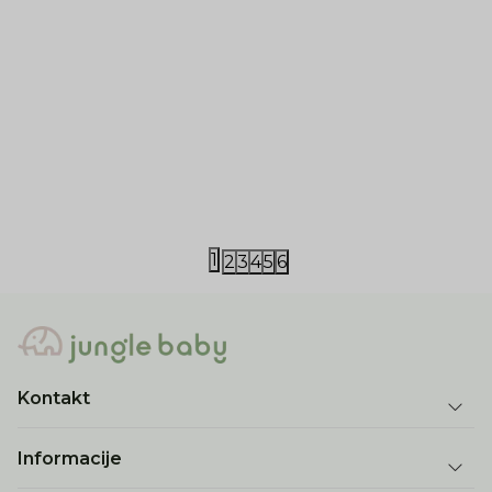
Little Dutch
Little Dutch
Little Dutch ranac Safari Friends 29cm
Little Dutch
2.400,00
RSD
3.120,00
RS
1
2
3
4
5
6
Kontakt
Informacije