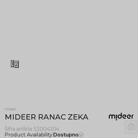
1
2
Mideer
MIDEER RANAC ZEKA
Šifra artikla:
52004204
Product Availability:
Dostupno