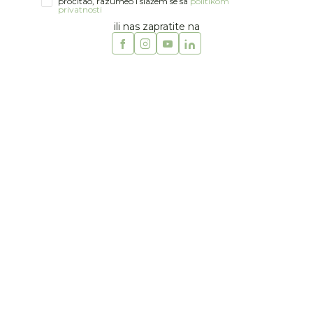
pročitao, razumeo i slažem se sa
politikom
privatnosti
ili nas zapratite na
1
2
3
4
5
6
7
Jeune Premier
JEUNE PREMIER RANAC
NEW BOBBIE
Šifra artikla:
51158064