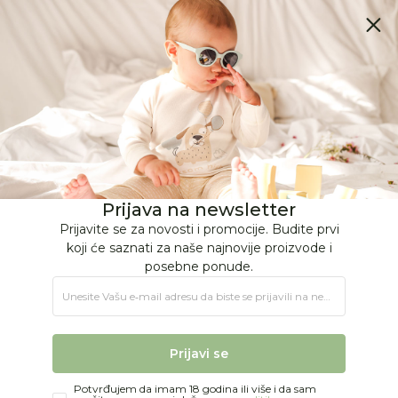
BESPLATNA ISPORUKA Paketa preko 4.000 RSD
0
0
Jungle Baby
Proizvodi
IGRAČKE
Poklon program
Torbe i rančevi za decu
Jeune Premier ranac new bobbie
Prijava na newsletter
Prijavite se za novosti i promocije. Budite prvi
koji će saznati za naše najnovije proizvode i
posebne ponude.
Unesite Vašu e‑mail adresu da biste se prijavili na newsletter.
Prijavi se
Potvrđujem da imam 18 godina ili više i da sam