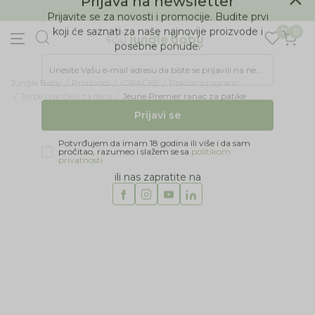
BESPLATNA ISPORUKA Paketa preko 4.000 RSD
Prijava na newsletter
0
0
Prijavite se za novosti i promocije. Budite prvi
koji će saznati za naše najnovije proizvode i
posebne ponude.
Jungle Baby
Proizvodi
IGRAČKE
Poklon program
Unesite Vašu e‑mail adresu da biste se prijavili na newsletter.
Torbe i rančevi za decu
Jeune Premier ranac za patike
Prijavi se
Potvrđujem da imam 18 godina ili više i da sam
pročitao, razumeo i slažem se sa
politikom
privatnosti
ili nas zapratite na