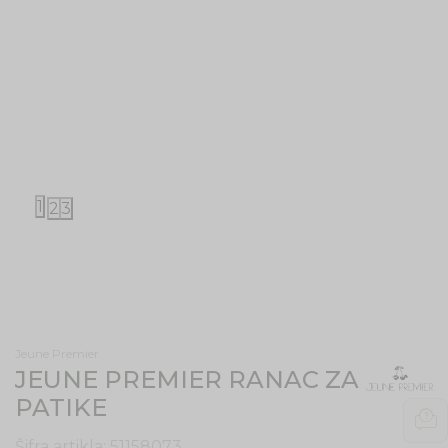
1
2
3
Jeune Premier
JEUNE PREMIER RANAC ZA
PATIKE
Šifra artikla:
51158073