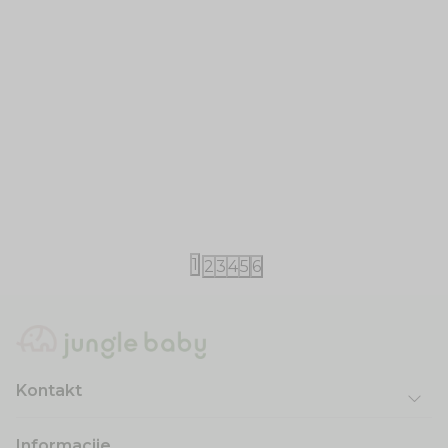
Little Dutch
Little Dutch
Little Dutch ranac Safari Friends 29cm
Little Dutch
2.400,00
RSD
3.120,00
RS
1
2
3
4
5
6
Kontakt
Informacije