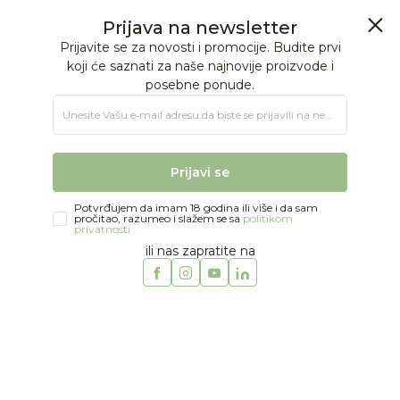
BESPLATNA ISPORUKA Paketa preko 4.000 RSD
0
0
Jungle Baby
Proizvodi
IGRAČKE
Poklon program
Torbe i rančevi za decu
Jeune Premier ranac ergomaxx
Prijava na newsletter
Prijavite se za novosti i promocije. Budite prvi
koji će saznati za naše najnovije proizvode i
posebne ponude.
Unesite Vašu e‑mail adresu da biste se prijavili na newsletter.
Prijavi se
Potvrđujem da imam 18 godina ili više i da sam