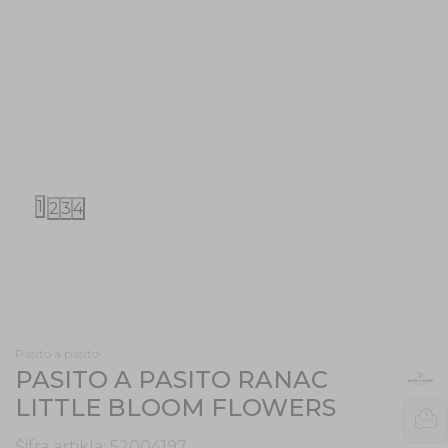
1
2
3
4
Pasito a pasito
PASITO A PASITO RANAC
LITTLE BLOOM FLOWERS
Šifra artikla:
52004197