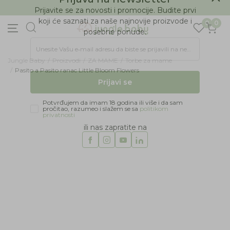
BESPLATNA ISPORUKA Paketa preko 4.000 RSD
Prijava na newsletter
0
0
Prijavite se za novosti i promocije. Budite prvi
koji će saznati za naše najnovije proizvode i
posebne ponude.
Jungle Baby
Proizvodi
ZA MAME
Torbe za mame
Unesite Vašu e‑mail adresu da biste se prijavili na newsletter.
Pasito a Pasito ranac Little Bloom Flowers
Prijavi se
Potvrđujem da imam 18 godina ili više i da sam
pročitao, razumeo i slažem se sa
politikom
privatnosti
ili nas zapratite na