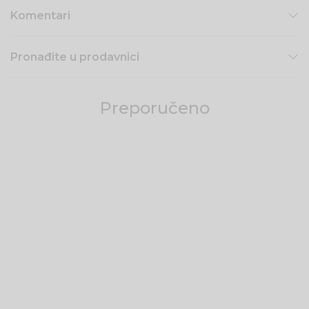
Komentari
Pronađite u prodavnici
Preporučeno
61
%