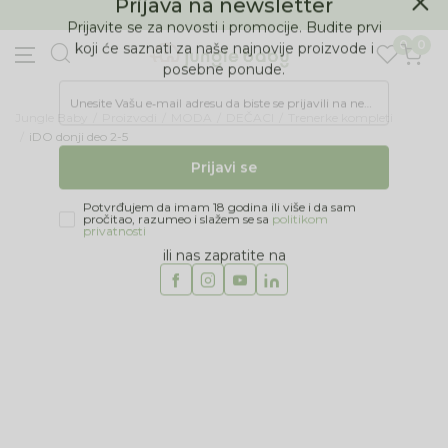
BESPLATNA ISPORUKA Paketa preko 4.000 RSD
Prijava na newsletter
0
0
Prijavite se za novosti i promocije. Budite prvi
koji će saznati za naše najnovije proizvode i
posebne ponude.
Jungle Baby
Proizvodi
MODA
DEČACI
Trenerke kompleti
Unesite Vašu e‑mail adresu da biste se prijavili na newsletter.
iDO donji deo 2-5
Prijavi se
60
%
Potvrđujem da imam 18 godina ili više i da sam
pročitao, razumeo i slažem se sa
politikom
privatnosti
ili nas zapratite na