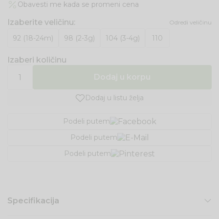
Obavesti me kada se promeni cena
Izaberite veličinu
:
Odredi veličinu
92 (18-24m)
98 (2-3g)
104 (3-4g)
110
Izaberi količinu
Dodaj u korpu
Dodaj u listu želja
Podeli putem
Podeli putem
Podeli putem
Specifikacija