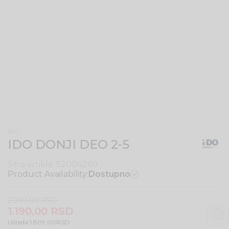
iDO
IDO DONJI DEO 2-5
Šifra artikla:
52004260
Product Availability:
Dostupno
2.999,00
RSD
1.190,00
RSD
Ušteda:
1.809,00
RSD