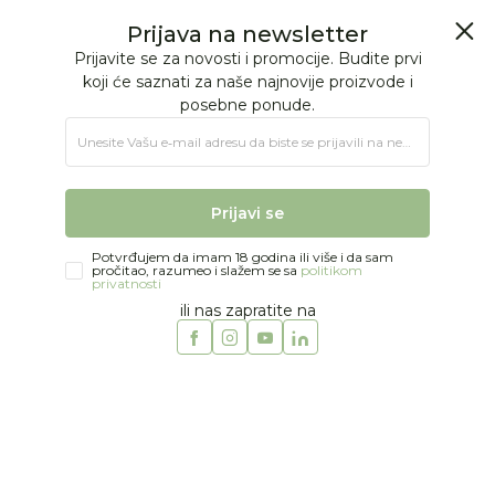
BESPLATNA ISPORUKA Paketa preko 4.000 RSD
Prijava na newsletter
0
0
Prijavite se za novosti i promocije. Budite prvi
koji će saznati za naše najnovije proizvode i
posebne ponude.
Jungle Baby
Proizvodi
NA OTVORENOM
Tricikli
Unesite Vašu e‑mail adresu da biste se prijavili na newsletter.
Qplay tricikl Rito Plus
Prijavi se
Potvrđujem da imam 18 godina ili više i da sam
pročitao, razumeo i slažem se sa
politikom
privatnosti
ili nas zapratite na