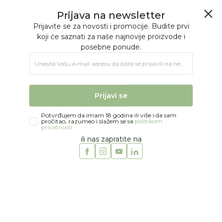
BESPLATNA ISPORUKA Paketa preko 4.000 RSD
0
0
Jungle Baby
Proizvodi
NA OTVORENOM
Tricikli
Qplay tricikl Rito Eva
Prijava na newsletter
Prijavite se za novosti i promocije. Budite prvi
koji će saznati za naše najnovije proizvode i
posebne ponude.
Unesite Vašu e‑mail adresu da biste se prijavili na newsletter.
Prijavi se
Potvrđujem da imam 18 godina ili više i da sam