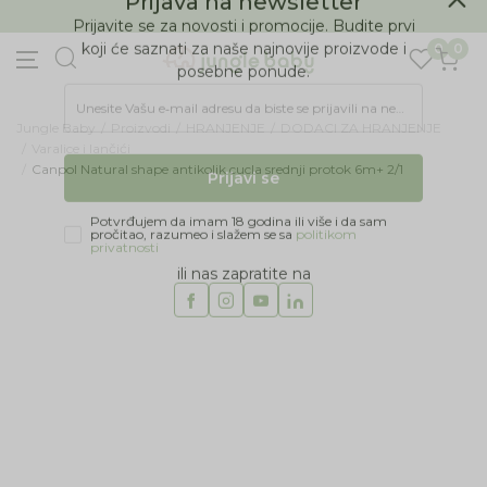
BESPLATNA ISPORUKA Paketa preko 4.000 RSD
Prijava na newsletter
0
0
Prijavite se za novosti i promocije. Budite prvi
koji će saznati za naše najnovije proizvode i
posebne ponude.
Jungle Baby
Proizvodi
HRANJENJE
DODACI ZA HRANJENJE
Unesite Vašu e‑mail adresu da biste se prijavili na newsletter.
Varalice i lančići
Canpol Natural shape antikolik cucla srednji protok 6m+ 2/1
Prijavi se
Potvrđujem da imam 18 godina ili više i da sam
pročitao, razumeo i slažem se sa
politikom
privatnosti
ili nas zapratite na