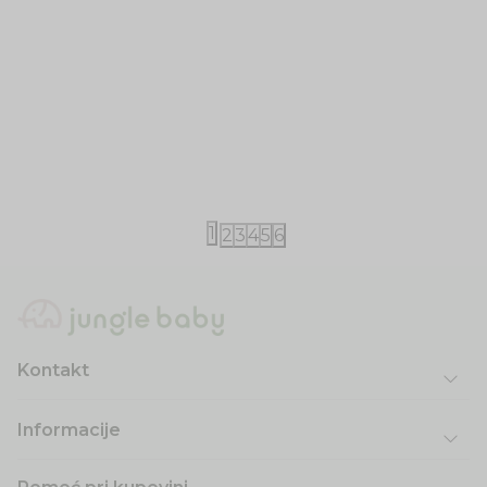
Miniland
Canpol
Miniland set zvečka i mazilica
Canpol Natura
330ml
2.600,00
RSD
830,00
RSD
1
2
3
4
5
6
Kontakt
Informacije